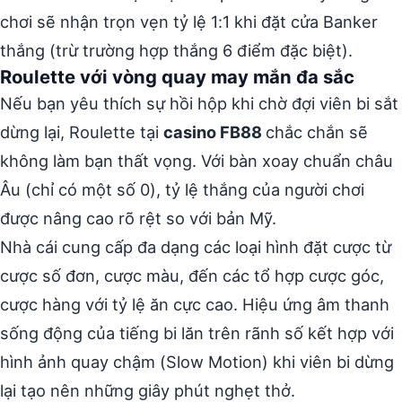
chơi sẽ nhận trọn vẹn tỷ lệ 1:1 khi đặt cửa Banker
thắng (trừ trường hợp thắng 6 điểm đặc biệt).
Roulette với vòng quay may mắn đa sắc
Nếu bạn yêu thích sự hồi hộp khi chờ đợi viên bi sắt
dừng lại, Roulette tại
casino FB88
chắc chắn sẽ
không làm bạn thất vọng. Với bàn xoay chuẩn châu
Âu (chỉ có một số 0), tỷ lệ thắng của người chơi
được nâng cao rõ rệt so với bản Mỹ.
Nhà cái cung cấp đa dạng các loại hình đặt cược từ
cược số đơn, cược màu, đến các tổ hợp cược góc,
cược hàng với tỷ lệ ăn cực cao. Hiệu ứng âm thanh
sống động của tiếng bi lăn trên rãnh số kết hợp với
hình ảnh quay chậm (Slow Motion) khi viên bi dừng
lại tạo nên những giây phút nghẹt thở.