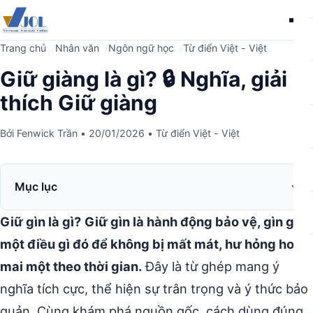
Me
Trang chủ
Nhân văn
Ngôn ngữ học
Từ điển Việt - Việt
Giữ giàng là gì? 🔒 Nghĩa, giải
thích Giữ giàng
Bởi
Fenwick Trần
•
20/01/2026
•
Từ điển Việt - Việt
Mục lục
Giữ gìn là gì?
Giữ gìn là hành động bảo vệ, gìn giữ
một điều gì đó để không bị mất mát, hư hỏng hoặc
mai một theo thời gian.
Đây là từ ghép mang ý
nghĩa tích cực, thể hiện sự trân trọng và ý thức bảo
quản. Cùng khám phá nguồn gốc, cách dùng đúng