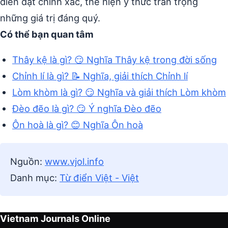
diễn đạt chính xác, thể hiện ý thức trân trọng
những giá trị đáng quý.
Có thể bạn quan tâm
Thây kệ là gì? 😏 Nghĩa Thây kệ trong đời sống
Chỉnh lí là gì? 📝 Nghĩa, giải thích Chỉnh lí
Lòm khòm là gì? 😏 Nghĩa và giải thích Lòm khòm
Đèo đẽo là gì? 😏 Ý nghĩa Đèo đẽo
Ôn hoà là gì? 😊 Nghĩa Ôn hoà
Nguồn:
www.vjol.info
Danh mục:
Từ điển Việt - Việt
Vietnam Journals Online