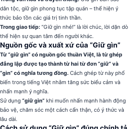
dân tộc, giữ gìn phong tục tập quán – thể hiện ý
thức bảo tồn các giá trị tinh thần.
Trong giao tiếp:
“Giữ gìn nhé!” là lời chúc, lời dặn dò
thể hiện sự quan tâm đến người khác.
Nguồn gốc và xuất xứ của “Giữ gìn”
Từ “giữ gìn” có nguồn gốc thuần Việt, là từ ghép
đẳng lập được tạo thành từ hai từ đơn “giữ” và
“gìn” có nghĩa tương đồng.
Cách ghép từ này phổ
biến trong tiếng Việt nhằm tăng sức biểu cảm và
nhấn mạnh ý nghĩa.
Sử dụng
“giữ gìn”
khi muốn nhấn mạnh hành động
bảo vệ, chăm sóc một cách cẩn thận, có ý thức và
lâu dài.
Cách sử dụng “Giữ gìn” đúng chính tả