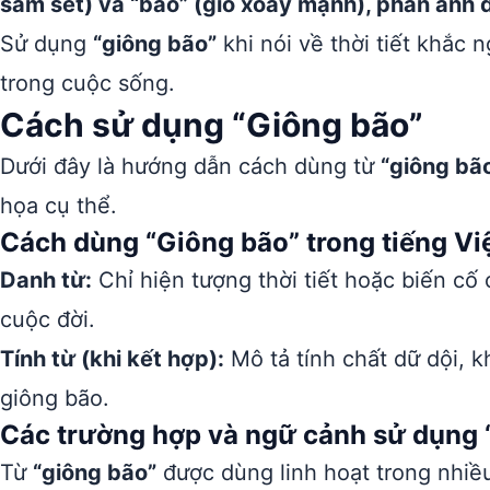
sấm sét) và “bão” (gió xoáy mạnh), phản ánh đ
Sử dụng
“giông bão”
khi nói về thời tiết khắc 
trong cuộc sống.
Cách sử dụng “Giông bão”
Dưới đây là hướng dẫn cách dùng từ
“giông bã
họa cụ thể.
Cách dùng “Giông bão” trong tiếng Vi
Danh từ:
Chỉ hiện tượng thời tiết hoặc biến cố
cuộc đời.
Tính từ (khi kết hợp):
Mô tả tính chất dữ dội, k
giông bão.
Các trường hợp và ngữ cảnh sử dụng 
Từ
“giông bão”
được dùng linh hoạt trong nhiề