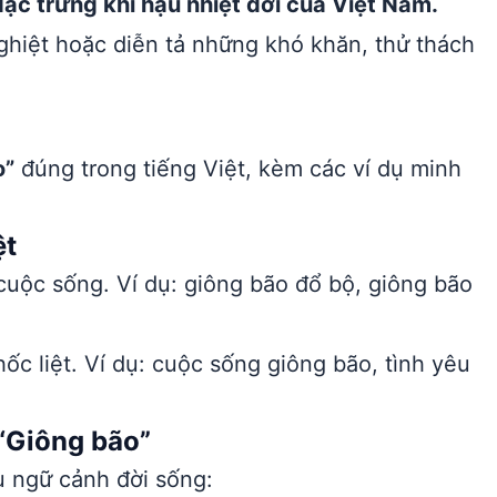
ặc trưng khí hậu nhiệt đới của Việt Nam.
nghiệt hoặc diễn tả những khó khăn, thử thách
o”
đúng trong tiếng Việt, kèm các ví dụ minh
ệt
 cuộc sống. Ví dụ: giông bão đổ bộ, giông bão
hốc liệt. Ví dụ: cuộc sống giông bão, tình yêu
“Giông bão”
u ngữ cảnh đời sống: