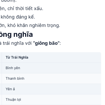
g buồm).
, chỉ thời tiết xấu.
 không đáng kể.
lớn, khó khăn nghiêm trọng.
đồng nghĩa
 trái nghĩa với
“giông bão”
:
Từ Trái Nghĩa
Bình yên
Thanh bình
Yên ả
Thuận lợi