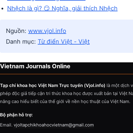
Nhệch là gì? 😏 Nghĩa, giải thích Nhệch
Nguồn:
www.vjol.info
Danh mục:
Từ điển Việt - Việt
Vietnam Journals Online
Tạp chí khoa học Việt Nam Trực tuyến (Vjol.info)
là một dịch 
phép độc giả tiếp cận tri thức khoa học được xuất bản tại Việt 
nâng cao hiểu biết của thế giới về nền học thuật của Việt Nam.
Bộ phận hỗ trợ:
Email.
vjoltapchikhoahocvietnam@gmail.com