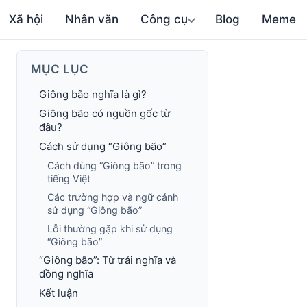
Xã hội
Nhân văn
Công cụ
Blog
Meme
MỤC LỤC
Giông bão nghĩa là gì?
Giông bão có nguồn gốc từ
đâu?
Cách sử dụng “Giông bão”
Cách dùng “Giông bão” trong
tiếng Việt
Các trường hợp và ngữ cảnh
sử dụng “Giông bão”
Lỗi thường gặp khi sử dụng
“Giông bão”
“Giông bão”: Từ trái nghĩa và
đồng nghĩa
Kết luận