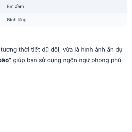
Êm đềm
Bình lặng
tượng thời tiết dữ dội, vừa là hình ảnh ẩn dụ
bão”
giúp bạn sử dụng ngôn ngữ phong phú