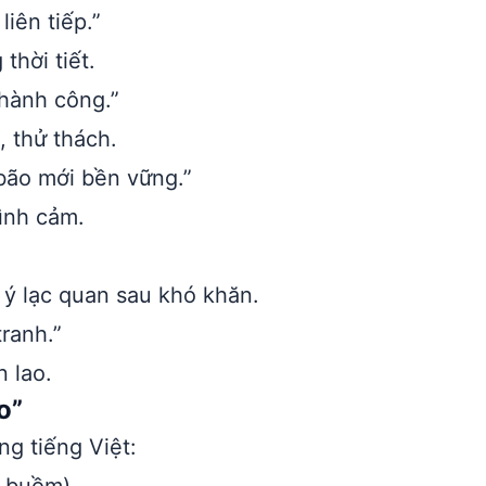
iên tiếp.”
thời tiết.
hành công.”
 thử thách.
bão mới bền vững.”
ình cảm.
ý lạc quan sau khó khăn.
ranh.”
n lao.
o”
ng tiếng Việt: