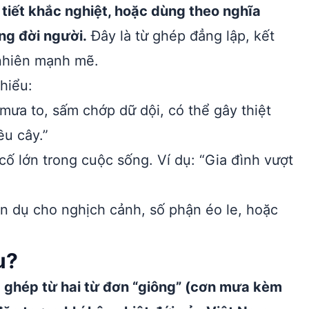
 tiết khắc nghiệt, hoặc dùng theo nghĩa
ng đời người.
Đây là từ ghép đẳng lập, kết
 nhiên mạnh mẽ.
hiểu:
, mưa to, sấm chớp dữ dội, có thể gây thiệt
ều cây.”
cố lớn trong cuộc sống. Ví dụ: “Gia đình vượt
n dụ cho nghịch cảnh, số phận éo le, hoặc
u?
c ghép từ hai từ đơn “giông” (cơn mưa kèm