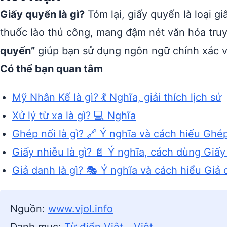
Giấy quyến là gì?
Tóm lại, giấy quyến là loại 
thuốc lào thủ công, mang đậm nét văn hóa tru
quyến”
giúp bạn sử dụng ngôn ngữ chính xác v
Có thể bạn quan tâm
Mỹ Nhân Kế là gì? 💃 Nghĩa, giải thích lịch sử
Xử lý từ xa là gì? 💻 Nghĩa
Ghép nối là gì? 🔗 Ý nghĩa và cách hiểu Ghé
Giấy nhiễu là gì? 📄 Ý nghĩa, cách dùng Giấy
Giả danh là gì? 🎭 Ý nghĩa và cách hiểu Giả
Nguồn:
www.vjol.info