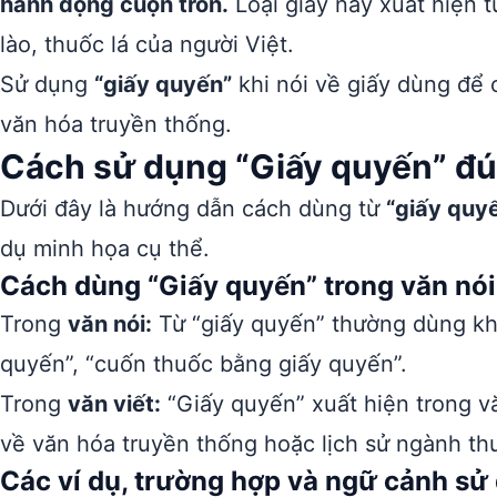
hành động cuộn tròn.
Loại giấy này xuất hiện t
lào, thuốc lá của người Việt.
Sử dụng
“giấy quyến”
khi nói về giấy dùng để
văn hóa truyền thống.
Cách sử dụng “Giấy quyến” đú
Dưới đây là hướng dẫn cách dùng từ
“giấy quy
dụ minh họa cụ thể.
Cách dùng “Giấy quyến” trong văn nói 
Trong
văn nói:
Từ “giấy quyến” thường dùng kh
quyến”, “cuốn thuốc bằng giấy quyến”.
Trong
văn viết:
“Giấy quyến” xuất hiện trong vă
về văn hóa truyền thống hoặc lịch sử ngành thu
Các ví dụ, trường hợp và ngữ cảnh sử