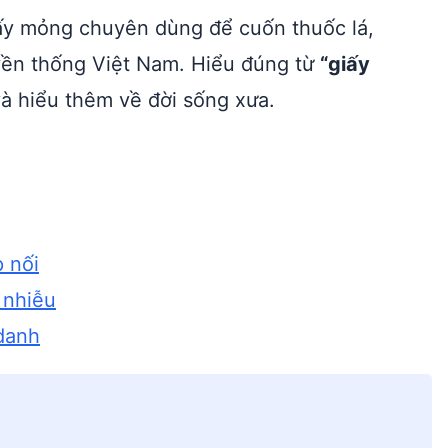
giấy mỏng chuyên dùng để cuốn thuốc lá,
yền thống Việt Nam. Hiểu đúng từ
“giấy
à hiểu thêm về đời sống xưa.
p nối
 nhiễu
 danh