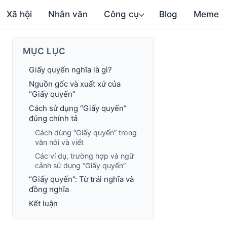
Xã hội
Nhân văn
Công cụ
Blog
Meme
MỤC LỤC
Giấy quyến nghĩa là gì?
Nguồn gốc và xuất xứ của
“Giấy quyến”
Cách sử dụng “Giấy quyến”
đúng chính tả
Cách dùng “Giấy quyến” trong
văn nói và viết
Các ví dụ, trường hợp và ngữ
cảnh sử dụng “Giấy quyến”
“Giấy quyến”: Từ trái nghĩa và
đồng nghĩa
Kết luận