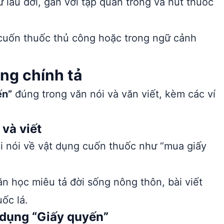
ừ lâu đời, gắn với tập quán trồng và hút thuốc
 cuốn thuốc thủ công hoặc trong ngữ cảnh
ng chính tả
ến”
đúng trong văn nói và văn viết, kèm các ví
và viết
i nói về vật dụng cuốn thuốc như “mua giấy
n học miêu tả đời sống nông thôn, bài viết
ốc lá.
 dụng “Giấy quyến”