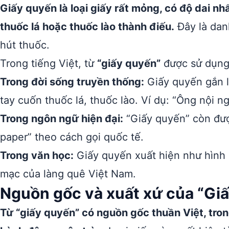
Giấy quyến là loại giấy rất mỏng, có độ dai n
thuốc lá hoặc thuốc lào thành điếu.
Đây là danh
hút thuốc.
Trong tiếng Việt, từ
“giấy quyến”
được sử dụng 
Trong đời sống truyền thống:
Giấy quyến gắn l
tay cuốn thuốc lá, thuốc lào. Ví dụ: “Ông nội 
Trong ngôn ngữ hiện đại:
“Giấy quyến” còn được
paper” theo cách gọi quốc tế.
Trong văn học:
Giấy quyến xuất hiện như hình 
mạc của làng quê Việt Nam.
Nguồn gốc và xuất xứ của “Gi
Từ “giấy quyến” có nguồn gốc thuần Việt, tron