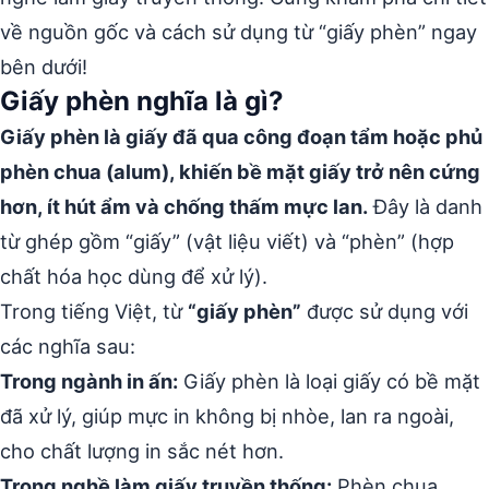
về nguồn gốc và cách sử dụng từ “giấy phèn” ngay
bên dưới!
Giấy phèn nghĩa là gì?
Giấy phèn là giấy đã qua công đoạn tẩm hoặc phủ
phèn chua (alum), khiến bề mặt giấy trở nên cứng
hơn, ít hút ẩm và chống thấm mực lan.
Đây là danh
từ ghép gồm “giấy” (vật liệu viết) và “phèn” (hợp
chất hóa học dùng để xử lý).
Trong tiếng Việt, từ
“giấy phèn”
được sử dụng với
các nghĩa sau:
Trong ngành in ấn:
Giấy phèn là loại giấy có bề mặt
đã xử lý, giúp mực in không bị nhòe, lan ra ngoài,
cho chất lượng in sắc nét hơn.
Trong nghề làm giấy truyền thống:
Phèn chua