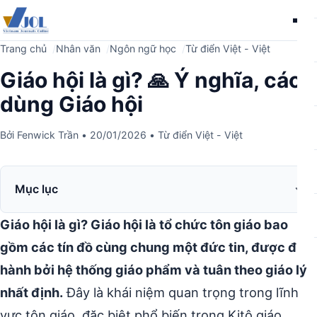
Me
Trang chủ
Nhân văn
Ngôn ngữ học
Từ điển Việt - Việt
Giáo hội là gì? 🙏 Ý nghĩa, cách
dùng Giáo hội
Bởi
Fenwick Trần
•
20/01/2026
•
Từ điển Việt - Việt
Mục lục
Giáo hội là gì? Giáo hội là tổ chức tôn giáo bao
gồm các tín đồ cùng chung một đức tin, được điều
hành bởi hệ thống giáo phẩm và tuân theo giáo lý
nhất định.
Đây là khái niệm quan trọng trong lĩnh
vực tôn giáo, đặc biệt phổ biến trong Kitô giáo.