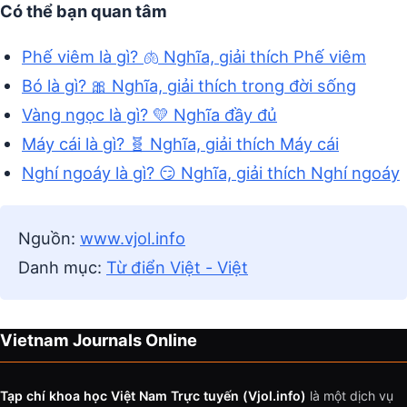
Có thể bạn quan tâm
Phế viêm là gì? 🫁 Nghĩa, giải thích Phế viêm
Bó là gì? 🎀 Nghĩa, giải thích trong đời sống
Vàng ngọc là gì? 💛 Nghĩa đầy đủ
Máy cái là gì? 🧬 Nghĩa, giải thích Máy cái
Nghí ngoáy là gì? 😏 Nghĩa, giải thích Nghí ngoáy
Nguồn:
www.vjol.info
Danh mục:
Từ điển Việt - Việt
Vietnam Journals Online
Tạp chí khoa học Việt Nam Trực tuyến (Vjol.info)
là một dịch vụ