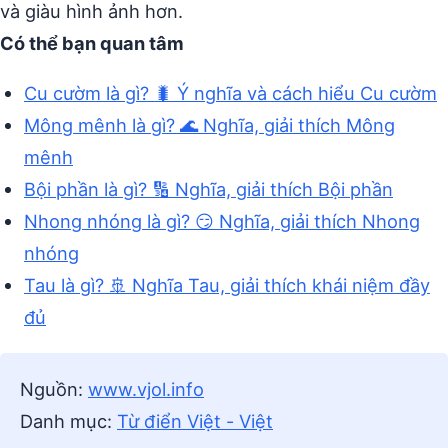
và giàu hình ảnh hơn.
Có thể bạn quan tâm
Cu cườm là gì? 🐛 Ý nghĩa và cách hiểu Cu cườm
Mông mênh là gì? 🌊 Nghĩa, giải thích Mông
mênh
Bội phần là gì? 🔢 Nghĩa, giải thích Bội phần
Nhong nhóng là gì? 😏 Nghĩa, giải thích Nhong
nhóng
Tau là gì? 🚢 Nghĩa Tau, giải thích khái niệm đầy
đủ
Nguồn:
www.vjol.info
Danh mục:
Từ điển Việt - Việt