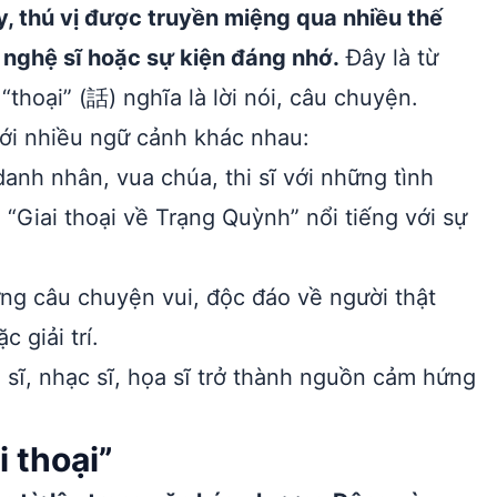
y, thú vị được truyền miệng qua nhiều thế
n nghệ sĩ hoặc sự kiện đáng nhớ.
Đây là từ
 “thoại” (話) nghĩa là lời nói, câu chuyện.
ới nhiều ngữ cảnh khác nhau:
danh nhân, vua chúa, thi sĩ với những tình
“Giai thoại về Trạng Quỳnh” nổi tiếng với sự
ng câu chuyện vui, độc đáo về người thật
 giải trí.
 sĩ, nhạc sĩ, họa sĩ trở thành nguồn cảm hứng
 thoại”