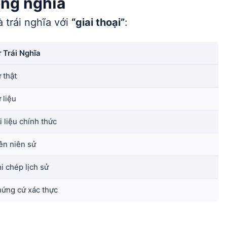
đồng nghĩa
 trái nghĩa với
“giai thoại”
:
 Trái Nghĩa
 thật
 liệu
i liệu chính thức
ên niên sử
i chép lịch sử
ứng cứ xác thực