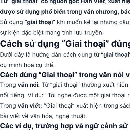
Từ “giai thoại” có nguồn gốc Hán Việt, xuất h
được sử dụng phổ biến trong văn chương, báo
Sử dụng
“giai thoại”
khi muốn kể lại những câu 
sự kiện đặc biệt mang tính lưu truyền.
Cách sử dụng “Giai thoại” đún
Dưới đây là hướng dẫn cách dùng từ
“giai thoại
dụ minh họa cụ thể.
Cách dùng “Giai thoại” trong văn nói v
Trong
văn nói:
Từ “giai thoại” thường xuất hiện
nổi tiếng. Ví dụ: “Tôi nghe được một giai thoại
Trong
văn viết:
“Giai thoại” xuất hiện trong sác
bài viết về văn hóa, nghệ thuật.
Các ví dụ, trường hợp và ngữ cảnh sử 