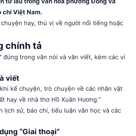
iện từ lâu trong văn hóa phương Đông và
 chí Việt Nam.
chuyện hay, thú vị về người nổi tiếng hoặc
g chính tả
”
đúng trong văn nói và văn viết, kèm các ví
à viết
 khi kể chuyện, trò chuyện về các nhân vật
 rất hay về nhà thơ Hồ Xuân Hương.”
h lịch sử, báo chí, tiểu luận văn học và các
dụng “Giai thoại”