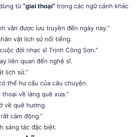
 dùng từ
“giai thoại”
trong các ngữ cảnh khác
nh vẫn được lưu truyền đến ngày nay.”
ân vật lịch sử nổi tiếng.
 cuộc đời nhạc sĩ Trịnh Công Sơn.”
y liên quan đến nghệ sĩ.
t lịch sử.”
có thể hư cấu của câu chuyện.
thoại về làng quê xưa.”
ớ về quê hương.
 rất cảm động.”
 sáng tác đặc biệt.