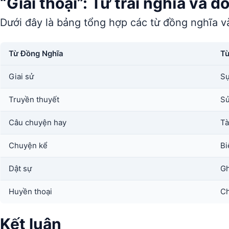
“Giai thoại”: Từ trái nghĩa và 
Dưới đây là bảng tổng hợp các từ đồng nghĩa và
Từ Đồng Nghĩa
Từ
Giai sử
Sự
Truyền thuyết
Sử
Câu chuyện hay
Tà
Chuyện kể
Bi
Dật sự
Gh
Huyền thoại
Ch
Kết luận