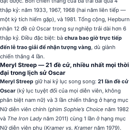
đạt được. Bốn chiến thắng của bà trải dài qua 4
thập kỷ: năm 1933, 1967, 1968 (hai năm liên tiếp —
một kỳ tích hiếm gặp), và 1981. Tổng cộng, Hepburn
nhận 12 đề cử Oscar trong sự nghiệp trải dài hơn 6
thập kỷ. Điều đặc biệt: bà
chưa bao giờ trực tiếp
đến lễ trao giải để nhận tượng vàng
, dù giành
chiến thắng 4 lần.
Meryl Streep — 21 đề cử, nhiều nhất mọi thời
đại trong lịch sử Oscar
Meryl Streep
giữ hai kỷ lục song song:
21 lần đề cử
Oscar
(kỷ lục tuyệt đối của mọi diễn viên, không
phân biệt nam nữ) và 3 lần chiến thắng ở hạng mục
Nữ diễn viên chính (phim
Sophie’s Choice
năm 1982
và
The Iron Lady
năm 2011) cùng 1 lần ở hạng mục
Nữ diễn viên phụ (
Kramer vs. Kramer
năm 1979).