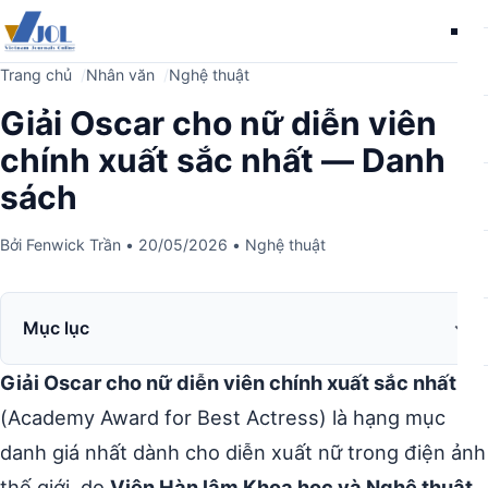
Me
Trang chủ
Nhân văn
Nghệ thuật
Giải Oscar cho nữ diễn viên
chính xuất sắc nhất — Danh
sách
Bởi
Fenwick Trần
•
20/05/2026
•
Nghệ thuật
Mục lục
Giải Oscar cho nữ diễn viên chính xuất sắc nhất
(Academy Award for Best Actress) là hạng mục
danh giá nhất dành cho diễn xuất nữ trong điện ảnh
thế giới, do
Viện Hàn lâm Khoa học và Nghệ thuật