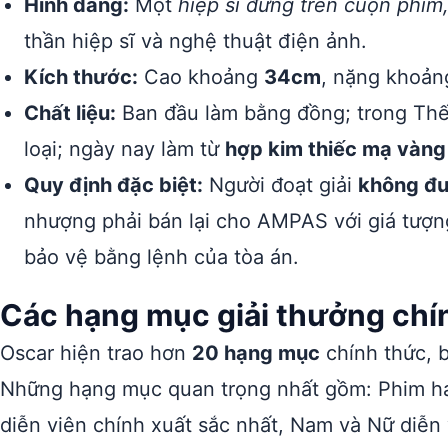
Hình dáng:
Một
hiệp sĩ đứng trên cuộn phim
thần hiệp sĩ và nghệ thuật điện ảnh.
Kích thước:
Cao khoảng
34cm
, nặng khoả
Chất liệu:
Ban đầu làm bằng đồng; trong Thế 
loại; ngày nay làm từ
hợp kim thiếc mạ vàng
Quy định đặc biệt:
Người đoạt giải
không đư
nhượng phải bán lại cho AMPAS với giá tượ
bảo vệ bằng lệnh của tòa án.
Các hạng mục giải thưởng chí
Oscar hiện trao hơn
20 hạng mục
chính thức, b
Những hạng mục quan trọng nhất gồm: Phim ha
diễn viên chính xuất sắc nhất, Nam và Nữ diễn 