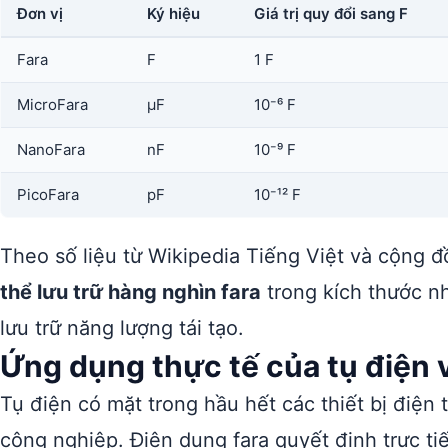
Đơn vị
Ký hiệu
Giá trị quy đổi sang F
Fara
F
1 F
MicroFara
µF
10⁻⁶ F
NanoFara
nF
10⁻⁹ F
PicoFara
pF
10⁻¹² F
Theo số liệu từ Wikipedia Tiếng Việt và cộng đ
thể lưu trữ hàng nghìn fara
trong kích thước n
lưu trữ năng lượng tái tạo.
Ứng dụng thực tế của tụ điện v
Tụ điện có mặt trong hầu hết các thiết bị điện
công nghiệp. Điện dung fara quyết định trực ti