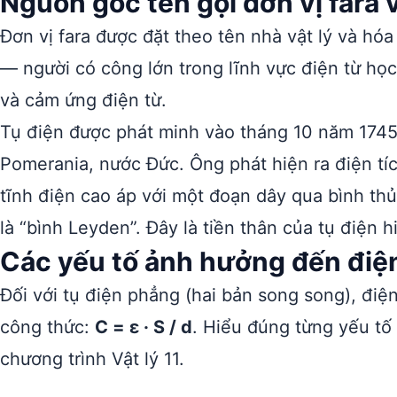
Nguồn gốc tên gọi đơn vị fara v
Đơn vị fara được đặt theo tên nhà vật lý và hó
— người có công lớn trong lĩnh vực điện từ học
và cảm ứng điện từ.
Tụ điện được phát minh vào tháng 10 năm 1745
Pomerania, nước Đức. Ông phát hiện ra điện tí
tĩnh điện cao áp với một đoạn dây qua bình thủ
là “bình Leyden”. Đây là tiền thân của tụ điện h
Các yếu tố ảnh hưởng đến điệ
Đối với tụ điện phẳng (hai bản song song), đi
công thức:
C = ε · S / d
. Hiểu đúng từng yếu tố 
chương trình Vật lý 11.