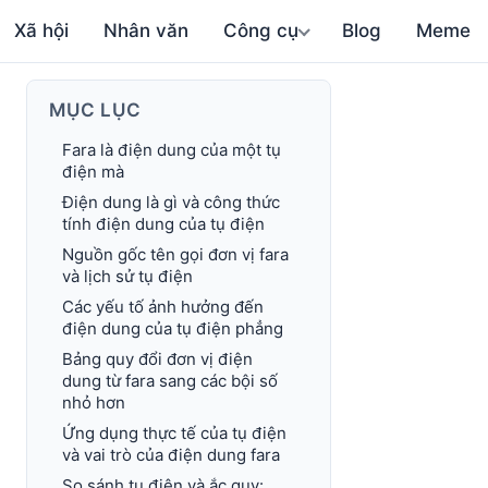
Xã hội
Nhân văn
Công cụ
Blog
Meme
MỤC LỤC
Fara là điện dung của một tụ
điện mà
Điện dung là gì và công thức
tính điện dung của tụ điện
Nguồn gốc tên gọi đơn vị fara
và lịch sử tụ điện
Các yếu tố ảnh hưởng đến
điện dung của tụ điện phẳng
Bảng quy đổi đơn vị điện
dung từ fara sang các bội số
nhỏ hơn
Ứng dụng thực tế của tụ điện
và vai trò của điện dung fara
So sánh tụ điện và ắc quy: