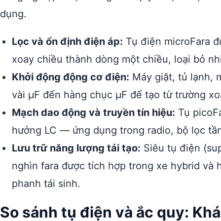
dụng.
Lọc và ổn định điện áp:
Tụ điện microFara đ
xoay chiều thành dòng một chiều, loại bỏ nh
Khởi động động cơ điện:
Máy giặt, tủ lạnh,
vài µF đến hàng chục µF để tạo từ trường x
Mạch dao động và truyền tín hiệu:
Tụ picoFa
hưởng LC — ứng dụng trong radio, bộ lọc tần
Lưu trữ năng lượng tái tạo:
Siêu tụ điện (su
nghìn fara được tích hợp trong xe hybrid và 
phanh tái sinh.
So sánh tụ điện và ắc quy: Kh