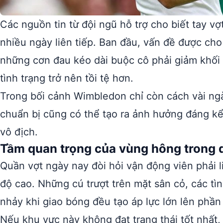
Các nguồn tin từ đội ngũ hỗ trợ cho biết tay v
nhiều ngày liên tiếp. Ban đầu, vấn đề được cho
những cơn đau kéo dài buộc cô phải giảm khối
tình trạng trở nên tồi tệ hơn.
Trong bối cảnh Wimbledon chỉ còn cách vài ngà
chuẩn bị cũng có thể tạo ra ảnh hưởng đáng k
vô địch.
Tầm quan trọng của vùng hông trong q
Quần vợt ngày nay đòi hỏi vận động viên phải l
độ cao. Những cú trượt trên mặt sân cỏ, các t
nhảy khi giao bóng đều tạo áp lực lớn lên phần
Nếu khu vực này không đạt trạng thái tốt nhất,