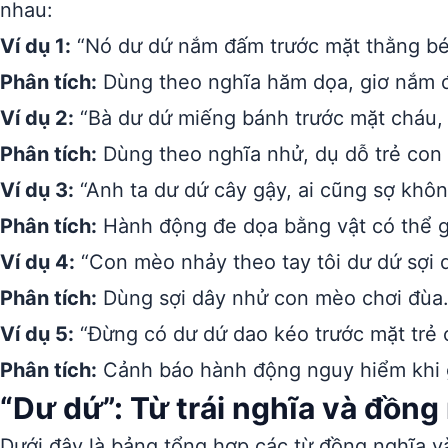
nhau:
Ví dụ 1:
“Nó dư dứ nắm đấm trước mặt thằng bé
Phân tích:
Dùng theo nghĩa hăm dọa, giơ nắm đ
Ví dụ 2:
“Bà dư dứ miếng bánh trước mặt cháu, c
Phân tích:
Dùng theo nghĩa nhử, dụ dỗ trẻ con 
Ví dụ 3:
“Anh ta dư dứ cây gậy, ai cũng sợ khôn
Phân tích:
Hành động đe dọa bằng vật có thể g
Ví dụ 4:
“Con mèo nhảy theo tay tôi dư dứ sợi d
Phân tích:
Dùng sợi dây nhử con mèo chơi đùa
Ví dụ 5:
“Đừng có dư dứ dao kéo trước mặt trẻ 
Phân tích:
Cảnh báo hành động nguy hiểm khi gi
“Dư dứ”: Từ trái nghĩa và đồng
Dưới đây là bảng tổng hợp các từ đồng nghĩa và