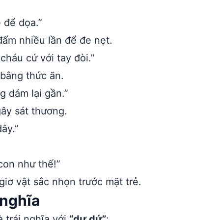
 để dọa.”
ấm nhiều lần để đe nẹt.
háu cứ với tay đòi.”
bằng thức ăn.
g dám lại gần.”
ây sát thương.
ây.”
.
con như thế!”
ơ vật sắc nhọn trước mặt trẻ.
 nghĩa
 trái nghĩa với
“dư dứ”
: