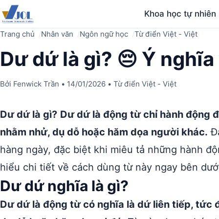
Khoa học tự nhiên
Trang chủ
Nhân văn
Ngôn ngữ học
Từ điển Việt - Việt
Dư dứ là gì? 😔 Ý nghĩ
Bởi
Fenwick Trần
•
14/01/2026
•
Từ điển Việt - Việt
Dư dứ là gì?
Dư dứ là động từ chỉ hành động đư
nhằm nhử, dụ dỗ hoặc hăm dọa người khác.
Đâ
hàng ngày, đặc biệt khi miêu tả những hành độ
hiểu chi tiết về cách dùng từ này ngay bên dướ
Dư dứ nghĩa là gì?
Dư dứ là động từ có nghĩa là dứ liên tiếp, tức