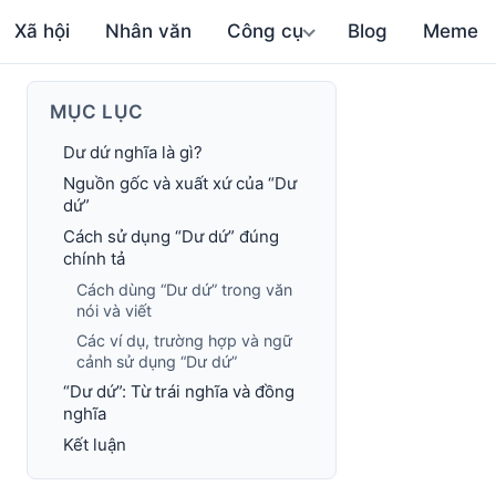
Xã hội
Nhân văn
Công cụ
Blog
Meme
MỤC LỤC
Dư dứ nghĩa là gì?
Nguồn gốc và xuất xứ của “Dư
dứ”
Cách sử dụng “Dư dứ” đúng
chính tả
Cách dùng “Dư dứ” trong văn
nói và viết
Các ví dụ, trường hợp và ngữ
cảnh sử dụng “Dư dứ”
“Dư dứ”: Từ trái nghĩa và đồng
nghĩa
Kết luận