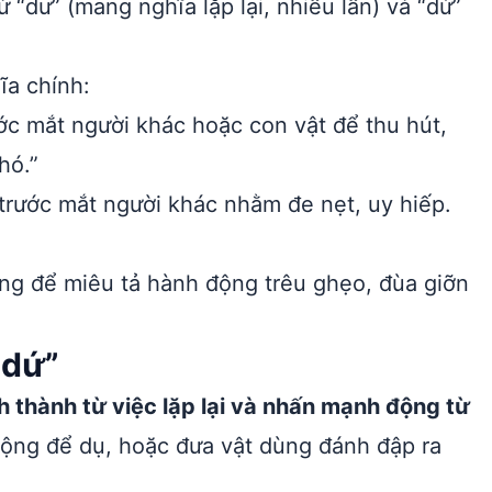
“dư” (mang nghĩa lặp lại, nhiều lần) và “dứ”
ĩa chính:
ớc mắt người khác hoặc con vật để thu hút,
hó.”
trước mắt người khác nhằm đe nẹt, uy hiếp.
g để miêu tả hành động trêu ghẹo, đùa giỡn
 dứ”
 thành từ việc lặp lại và nhấn mạnh động từ
uộng để dụ, hoặc đưa vật dùng đánh đập ra