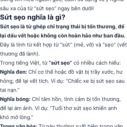
sâu xa của từ “sứt sẹo” ngay bên dưới!
Sứt sẹo nghĩa là gì?
Sứt sẹo là từ ghép chỉ trạng thái bị tổn thương, để
lại dấu vết hoặc không còn hoàn hảo như ban đầu.
Đây là tính từ kết hợp từ “sứt” (mẻ, vỡ) và “sẹo” (vết
thương đã lành).
Trong tiếng Việt, từ
“sứt sẹo”
có nhiều cách hiểu:
Nghĩa đen:
Chỉ cơ thể hoặc đồ vật bị trầy xước, hư
hỏng, để lại vết tích. Ví dụ: “Chiếc xe bị sứt sẹo sau
tai nạn.”
Nghĩa bóng:
Chỉ tâm hồn, tình cảm bị tổn thương,
để lại ám ảnh. Ví dụ: “Tuổi thơ sứt sẹo khiến anh
khó mở lòng.”
Trong văn hóa:
Từ này thường xuất hiện trong văn