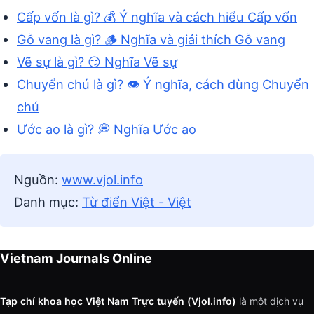
Cấp vốn là gì? 💰 Ý nghĩa và cách hiểu Cấp vốn
Gỗ vang là gì? 🪵 Nghĩa và giải thích Gỗ vang
Vẽ sự là gì? 😏 Nghĩa Vẽ sự
Chuyển chú là gì? 👁️ Ý nghĩa, cách dùng Chuyển
chú
Ước ao là gì? 💭 Nghĩa Ước ao
Nguồn:
www.vjol.info
Danh mục:
Từ điển Việt - Việt
Vietnam Journals Online
Tạp chí khoa học Việt Nam Trực tuyến (Vjol.info)
là một dịch vụ