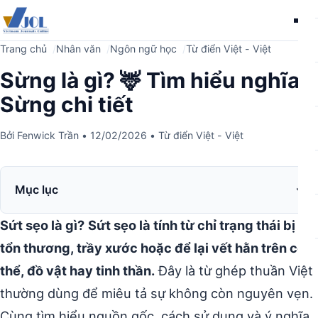
Me
Trang chủ
Nhân văn
Ngôn ngữ học
Từ điển Việt - Việt
Sừng là gì? 🦌 Tìm hiểu nghĩa
Sừng chi tiết
Bởi
Fenwick Trần
•
12/02/2026
•
Từ điển Việt - Việt
Mục lục
Sứt sẹo là gì?
Sứt sẹo là tính từ chỉ trạng thái bị
tổn thương, trầy xước hoặc để lại vết hằn trên cơ
thể, đồ vật hay tinh thần.
Đây là từ ghép thuần Việt
thường dùng để miêu tả sự không còn nguyên vẹn.
Cùng tìm hiểu nguồn gốc, cách sử dụng và ý nghĩa