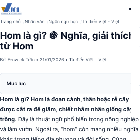
Me
Trang chủ
Nhân văn
Ngôn ngữ học
Từ điển Việt - Việt
Hom là gì? 🍇 Nghĩa, giải thích
từ Hom
Bởi
Fenwick Trần
•
21/01/2026
•
Từ điển Việt - Việt
Mục lục
Hom là gì?
Hom là đoạn cành, thân hoặc rễ cây
được cắt ra để giâm, chiết nhằm nhân giống cây
trồng.
Đây là thuật ngữ phổ biến trong nông nghiệp
và làm vườn. Ngoài ra, “hom” còn mang nhiều nghĩa
khác trong tiếng địa phương và đời sống. Cùng