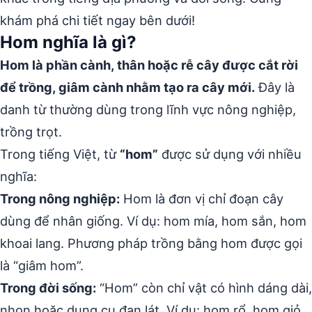
khám phá chi tiết ngay bên dưới!
Hom nghĩa là gì?
Hom là phần cành, thân hoặc rễ cây được cắt rời
để trồng, giâm cành nhằm tạo ra cây mới.
Đây là
danh từ thường dùng trong lĩnh vực nông nghiệp,
trồng trọt.
Trong tiếng Việt, từ
“hom”
được sử dụng với nhiều
nghĩa:
Trong nông nghiệp:
Hom là đơn vị chỉ đoạn cây
dùng để nhân giống. Ví dụ: hom mía, hom sắn, hom
khoai lang. Phương pháp trồng bằng hom được gọi
là “giâm hom”.
Trong đời sống:
“Hom” còn chỉ vật có hình dáng dài,
nhọn hoặc dụng cụ đan lát. Ví dụ: hom rổ, hom giỏ