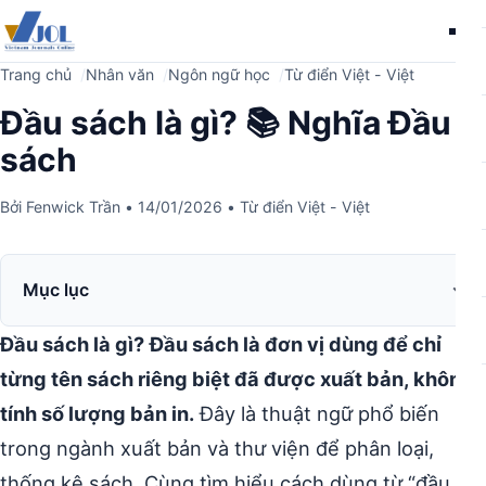
Me
Trang chủ
Nhân văn
Ngôn ngữ học
Từ điển Việt - Việt
Đầu sách là gì? 📚 Nghĩa Đầu
sách
Bởi
Fenwick Trần
•
14/01/2026
•
Từ điển Việt - Việt
Mục lục
Đầu sách là gì?
Đầu sách là đơn vị dùng để chỉ
từng tên sách riêng biệt đã được xuất bản, không
tính số lượng bản in.
Đây là thuật ngữ phổ biến
trong ngành xuất bản và thư viện để phân loại,
thống kê sách. Cùng tìm hiểu cách dùng từ “đầu