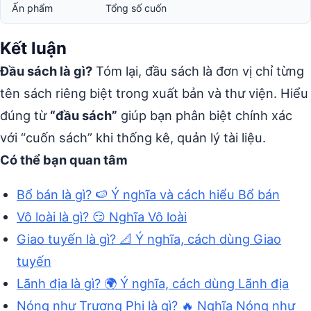
Ấn phẩm
Tổng số cuốn
Kết luận
Đầu sách là gì?
Tóm lại, đầu sách là đơn vị chỉ từng
tên sách riêng biệt trong xuất bản và thư viện. Hiểu
đúng từ
“đầu sách”
giúp bạn phân biệt chính xác
với “cuốn sách” khi thống kê, quản lý tài liệu.
Có thể bạn quan tâm
Bổ bán là gì? 🍉 Ý nghĩa và cách hiểu Bổ bán
Vô loài là gì? 😏 Nghĩa Vô loài
Giao tuyến là gì? 📐 Ý nghĩa, cách dùng Giao
tuyến
Lãnh địa là gì? 🌍 Ý nghĩa, cách dùng Lãnh địa
Nóng như Trương Phi là gì? 🔥 Nghĩa Nóng như