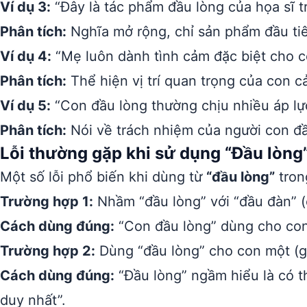
Ví dụ 3:
“Đây là tác phẩm đầu lòng của họa sĩ tr
Phân tích:
Nghĩa mở rộng, chỉ sản phẩm đầu ti
Ví dụ 4:
“Mẹ luôn dành tình cảm đặc biệt cho c
Phân tích:
Thể hiện vị trí quan trọng của con cả
Ví dụ 5:
“Con đầu lòng thường chịu nhiều áp lự
Phân tích:
Nói về trách nhiệm của người con đ
Lỗi thường gặp khi sử dụng “Đầu lòng
Một số lỗi phổ biến khi dùng từ
“đầu lòng”
tron
Trường hợp 1:
Nhầm “đầu lòng” với “đầu đàn” (
Cách dùng đúng:
“Con đầu lòng” dùng cho con
Trường hợp 2:
Dùng “đầu lòng” cho con một (gi
Cách dùng đúng:
“Đầu lòng” ngầm hiểu là có 
duy nhất”.