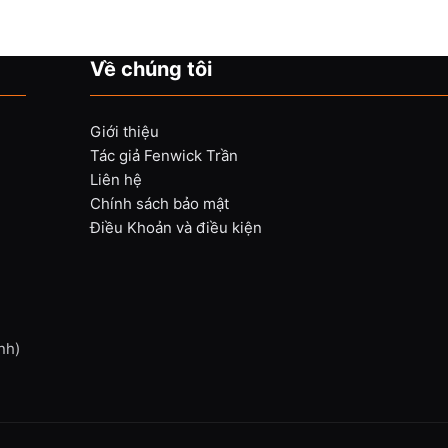
Về chúng tôi
Giới thiệu
Tác giả Fenwick Trần
Liên hệ
Chính sách bảo mật
Điều Khoản và điều kiện
nh)