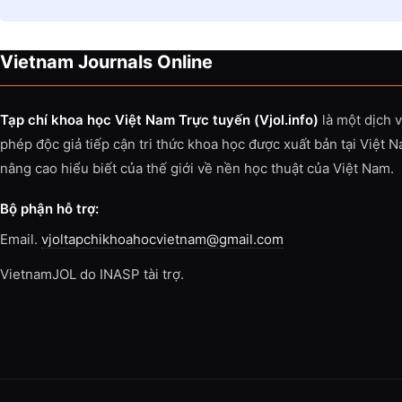
Vietnam Journals Online
Tạp chí khoa học Việt Nam Trực tuyến (Vjol.info)
là một dịch 
phép độc giả tiếp cận tri thức khoa học được xuất bản tại Việt 
nâng cao hiểu biết của thế giới về nền học thuật của Việt Nam.
Bộ phận hỗ trợ:
Email.
vjoltapchikhoahocvietnam@gmail.com
VietnamJOL do INASP tài trợ.