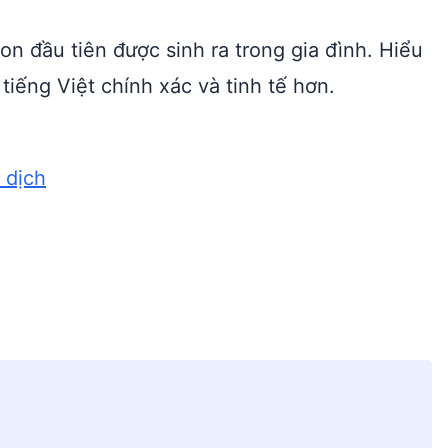
con đầu tiên được sinh ra trong gia đình. Hiểu
iếng Việt chính xác và tinh tế hơn.
 dịch