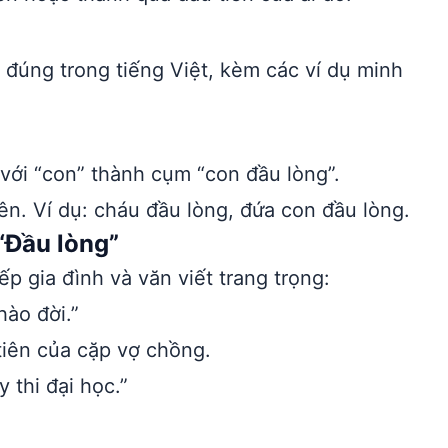
đúng trong tiếng Việt, kèm các ví dụ minh
với “con” thành cụm “con đầu lòng”.
ên. Ví dụ: cháu đầu lòng, đứa con đầu lòng.
“Đầu lòng”
p gia đình và văn viết trang trọng:
ào đời.”
iên của cặp vợ chồng.
 thi đại học.”