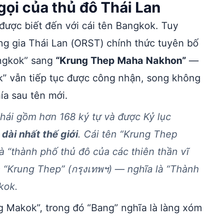
gọi của thủ đô Thái Lan
 được biết đến với cái tên Bangkok. Tuy
g gia Thái Lan (ORST) chính thức tuyên bố
angkok” sang
“Krung Thep Maha Nakhon”
—
ok” vẫn tiếp tục được công nhận, song không
ía sau tên mới.
Thái gồm hơn 168 ký tự và được Kỷ lục
 dài nhất thế giới
. Cái tên “Krung Thep
à “thành phố thủ đô của các thiên thần vĩ
là “Krung Thep” (กรุงเทพฯ) — nghĩa là “Thành
kok.
 Makok”, trong đó “Bang” nghĩa là làng xóm