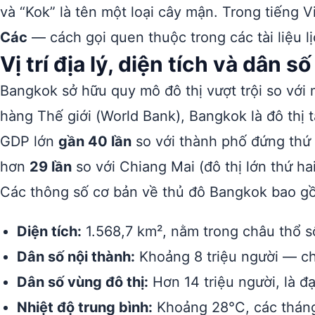
và “Kok” là tên một loại cây mận. Trong tiếng 
Các
— cách gọi quen thuộc trong các tài liệu l
Vị trí địa lý, diện tích và dân 
Bangkok sở hữu quy mô đô thị vượt trội so với
hàng Thế giới (World Bank), Bangkok là đô thị 
GDP lớn
gần 40 lần
so với thành phố đứng thứ h
hơn
29 lần
so với Chiang Mai (đô thị lớn thứ hai
Các thông số cơ bản về thủ đô Bangkok bao g
Diện tích:
1.568,7 km², nằm trong châu thổ 
Dân số nội thành:
Khoảng 8 triệu người — ch
Dân số vùng đô thị:
Hơn 14 triệu người, là đ
Nhiệt độ trung bình:
Khoảng 28°C, các tháng