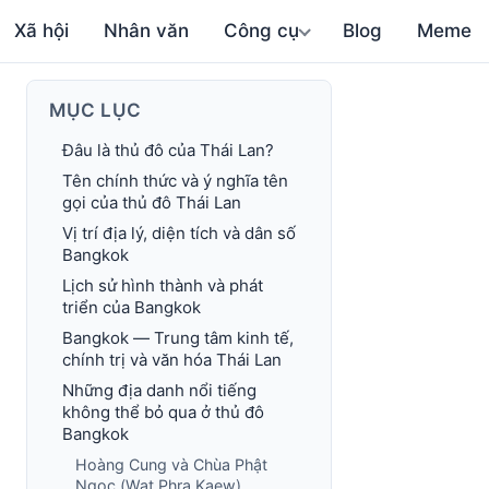
Xã hội
Nhân văn
Công cụ
Blog
Meme
MỤC LỤC
Đâu là thủ đô của Thái Lan?
Tên chính thức và ý nghĩa tên
gọi của thủ đô Thái Lan
Vị trí địa lý, diện tích và dân số
Bangkok
Lịch sử hình thành và phát
triển của Bangkok
Bangkok — Trung tâm kinh tế,
chính trị và văn hóa Thái Lan
Những địa danh nổi tiếng
không thể bỏ qua ở thủ đô
Bangkok
Hoàng Cung và Chùa Phật
Ngọc (Wat Phra Kaew)