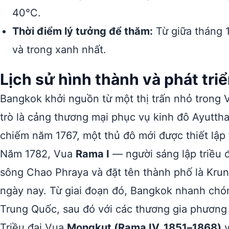
40°C.
Thời điểm lý tưởng để thăm:
Từ giữa tháng 1
và trong xanh nhất.
Lịch sử hình thành và phát tr
Bangkok khởi nguồn từ một thị trấn nhỏ trong 
trò là cảng thương mại phục vụ kinh đô Ayutth
chiếm năm 1767, một thủ đô mới được thiết lập
Năm 1782, Vua
Rama I
— người sáng lập triều 
sông Chao Phraya và đặt tên thành phố là Krun
ngày nay. Từ giai đoạn đó, Bangkok nhanh chó
Trung Quốc, sau đó với các thương gia phương 
Triều đại Vua
Mongkut (Rama IV, 1851–1868)