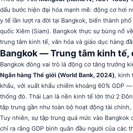
dấu bước hiện đại hóa mạnh mẽ: động cơ hơi nư
y tế lần lượt ra đời tại Bangkok, biến thành p
quốc Xiêm (Siam). Bangkok thực sự bùng nổ về
trung tâm kinh tế, văn hóa và giáo dục hàng đ
Bangkok — Trung tâm kinh tế, c
Bangkok đóng vai trò là động cơ tăng trưởng k
Ngân hàng Thế giới (World Bank, 2024)
, kinh
khẩu, với xuất khẩu chiếm khoảng 60% GDP — 
thống đó. Thái Lan là nền kinh tế lớn thứ 2 Đô
tập trung gần như toàn bộ hoạt động tài chính,
Tuy nhiên, sự tập trung quá mức vào Bangkok c
chỉ ra rằng GDP bình quân đầu người của các t