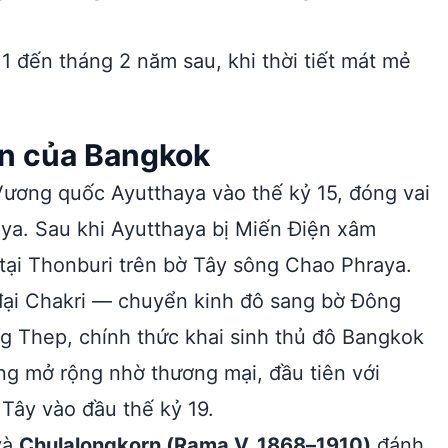
1 đến tháng 2 năm sau, khi thời tiết mát mẻ
iển của Bangkok
Vương quốc Ayutthaya vào thế kỷ 15, đóng vai
aya. Sau khi Ayutthaya bị Miến Điện xâm
 tại Thonburi trên bờ Tây sông Chao Phraya.
đại Chakri — chuyển kinh đô sang bờ Đông
g Thep, chính thức khai sinh thủ đô Bangkok
ng mở rộng nhờ thương mại, đầu tiên với
Tây vào đầu thế kỷ 19.
và
Chulalongkorn (Rama V, 1868–1910)
đánh