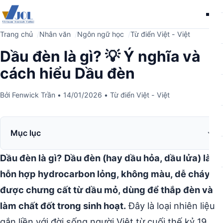
Me
Trang chủ
Nhân văn
Ngôn ngữ học
Từ điển Việt - Việt
Dầu đèn là gì? 💡 Ý nghĩa và
cách hiểu Dầu đèn
Bởi
Fenwick Trần
•
14/01/2026
•
Từ điển Việt - Việt
Mục lục
Dầu đèn là gì?
Dầu đèn (hay dầu hỏa, dầu lửa) là
hỗn hợp hydrocarbon lỏng, không màu, dễ cháy,
được chưng cất từ dầu mỏ, dùng để thắp đèn và
làm chất đốt trong sinh hoạt.
Đây là loại nhiên liệu
gắn liền với đời sống người Việt từ cuối thế kỷ 19.