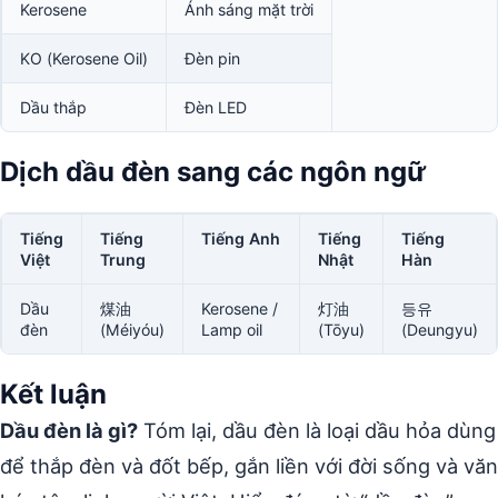
Kerosene
Ánh sáng mặt trời
KO (Kerosene Oil)
Đèn pin
Dầu thắp
Đèn LED
Dịch dầu đèn sang các ngôn ngữ
Tiếng
Tiếng
Tiếng Anh
Tiếng
Tiếng
Việt
Trung
Nhật
Hàn
Dầu
煤油
Kerosene /
灯油
등유
đèn
(Méiyóu)
Lamp oil
(Tōyu)
(Deungyu)
Kết luận
Dầu đèn là gì?
Tóm lại, dầu đèn là loại dầu hỏa dùng
để thắp đèn và đốt bếp, gắn liền với đời sống và văn