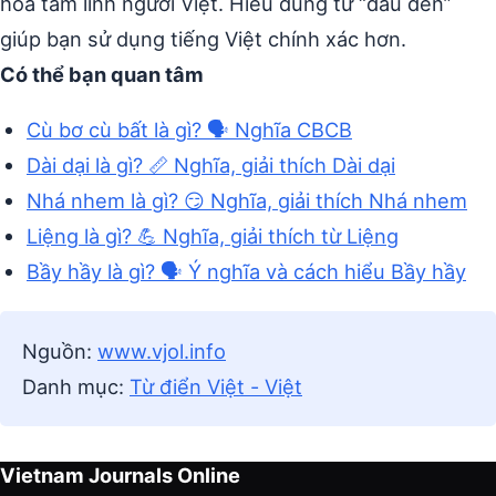
hóa tâm linh người Việt. Hiểu đúng từ “dầu đèn”
giúp bạn sử dụng tiếng Việt chính xác hơn.
Có thể bạn quan tâm
Cù bơ cù bất là gì? 🗣️ Nghĩa CBCB
Dài dại là gì? 📏 Nghĩa, giải thích Dài dại
Nhá nhem là gì? 😏 Nghĩa, giải thích Nhá nhem
Liệng là gì? 💪 Nghĩa, giải thích từ Liệng
Bầy hầy là gì? 🗣️ Ý nghĩa và cách hiểu Bầy hầy
Nguồn:
www.vjol.info
Danh mục:
Từ điển Việt - Việt
Vietnam Journals Online