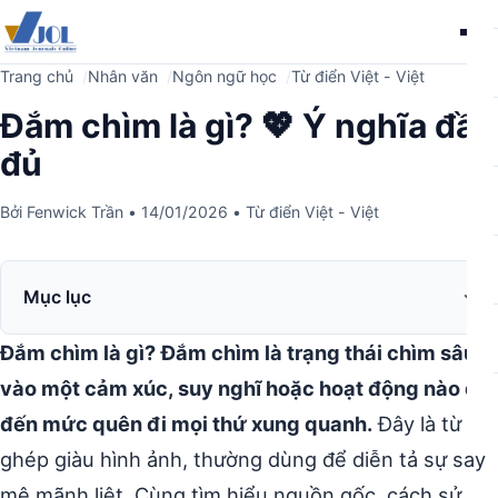
Me
Trang chủ
Nhân văn
Ngôn ngữ học
Từ điển Việt - Việt
Đắm chìm là gì? 💖 Ý nghĩa đầy
đủ
Bởi
Fenwick Trần
•
14/01/2026
•
Từ điển Việt - Việt
Mục lục
Đắm chìm là gì?
Đắm chìm là trạng thái chìm sâu
vào một cảm xúc, suy nghĩ hoặc hoạt động nào đó
đến mức quên đi mọi thứ xung quanh.
Đây là từ
ghép giàu hình ảnh, thường dùng để diễn tả sự say
mê mãnh liệt. Cùng tìm hiểu nguồn gốc, cách sử