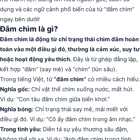
dụng và các ngữ cảnh phổ biến của từ “đắm chìm”
ngay bên dưới!
Đắm chìm là gì?
Đắm chìm là động từ chỉ trạng thái chìm đắm hoàn
toàn vào một điều gì đó, thường là cảm xúc, suy tư
hoặc hoạt động yêu thích.
Đây là từ ghép đẳng lập,
kết hợp “đắm” (say mê) và “chìm” (lún sâu).
Trong tiếng Việt, từ
“đắm chìm”
có nhiều cách hiểu:
Nghĩa gốc:
Chỉ vật thể chìm xuống nước, mất hút.
Ví dụ: “Con tàu đắm chìm giữa biển khơi.”
Nghĩa bóng:
Chỉ trạng thái say mê, mải miết với
điều gì đó. Ví dụ: “Cô ấy đắm chìm trong âm nhạc.”
Trong tình yêu:
Diễn tả sự yêu thương sâu đậm,
không thể rời xa. Ví dụ: “Anh đắm chìm trong tình