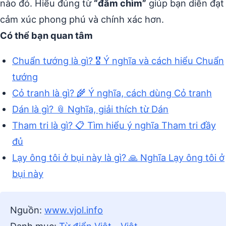
nào đó. Hiểu đúng từ
“đắm chìm”
giúp bạn diễn đạt
cảm xúc phong phú và chính xác hơn.
Có thể bạn quan tâm
Chuẩn tướng là gì? 🎖️ Ý nghĩa và cách hiểu Chuẩn
tướng
Cỏ tranh là gì? 🌾 Ý nghĩa, cách dùng Cỏ tranh
Dán là gì? 📎 Nghĩa, giải thích từ Dán
Tham tri là gì? 📋 Tìm hiểu ý nghĩa Tham tri đầy
đủ
Lạy ông tôi ở bụi này là gì? 🙏 Nghĩa Lạy ông tôi ở
bụi này
Nguồn:
www.vjol.info