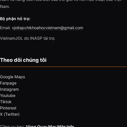
Nam.
Bộ phận hỗ trợ:
Email.
vjoltapchikhoahocvietnam@gmail.com
VietnamJOL do INASP tài trợ.
Theo dõi chúng tôi
Google Maps
Fanpage
Instagram
Youtube
Tiktok
Pinterest
X (Twitter)
Công cụ hay:
Vòng Quay May Mắn Info