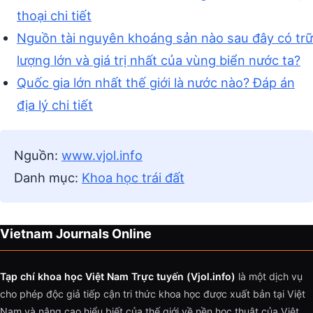
thoại chi tiết
Nguồn tài nguyên khoáng sản nào sau đây có trữ
lượng lớn và giá trị nhất của vùng biển nước ta?
Quốc gia lớn nhất thế giới là nước nào? Đáp án
địa lý chi tiết
Nguồn:
www.vjol.info
Danh mục:
Khoa học trái đất
Vietnam Journals Online
Tạp chí khoa học Việt Nam Trực tuyến (Vjol.info)
là một dịch vụ
cho phép độc giả tiếp cận tri thức khoa học được xuất bản tại Việt
Nam và nâng cao hiểu biết của thế giới về nền học thuật của Việt