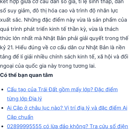
kết hợp giữa cơ cấu dân số già, tỉ lệ sinh thấp, dân
số suy giảm, đô thị hóa cao và trình độ nhân lực
xuất sắc. Những đặc điểm này vừa là sản phẩm của
quá trình phát triển kinh tế thần kỳ, vừa là thách
thức lớn nhất mà Nhật Bản phải giải quyết trong thế
kỷ 21. Hiểu đúng về cơ cấu dân cư Nhật Bản là nền
tảng để lí giải nhiều chính sách kinh tế, xã hội và đối
ngoại của quốc gia này trong tương lai.
Có thể bạn quan tâm
Cấu tạo của Trái Đất gồm mấy lớp? Đặc điểm
từng lớp Địa lý
Ai Cập ở châu lục nào? Vị trí địa lý và đặc điểm Ai
Cập chuẩn
02899995555 có lừa đảo không? Tra cứu số điện