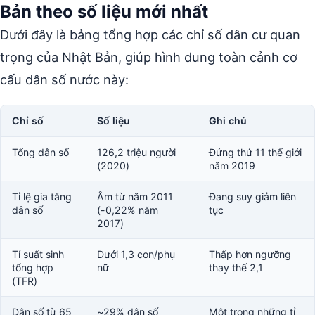
Bản theo số liệu mới nhất
Dưới đây là bảng tổng hợp các chỉ số dân cư quan
trọng của Nhật Bản, giúp hình dung toàn cảnh cơ
cấu dân số nước này:
Chỉ số
Số liệu
Ghi chú
Tổng dân số
126,2 triệu người
Đứng thứ 11 thế giới
(2020)
năm 2019
Tỉ lệ gia tăng
Âm từ năm 2011
Đang suy giảm liên
dân số
(-0,22% năm
tục
2017)
Tỉ suất sinh
Dưới 1,3 con/phụ
Thấp hơn ngưỡng
tổng hợp
nữ
thay thế 2,1
(TFR)
Dân số từ 65
~29% dân số
Một trong những tỉ