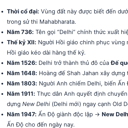
Thời cổ đại:
Vùng đất này được biết đến dướ
trong sử thi Mahabharata.
Năm 736:
Tên gọi “Delhi” chính thức xuất hi
Thế kỷ XII:
Người Hồi giáo chinh phục vùng n
Hồi giáo kéo dài hàng thế kỷ.
Năm 1526:
Delhi trở thành thủ đô của
Đế qu
Năm 1648:
Hoàng đế Shah Jahan xây dựng tò
Năm 1803:
Người Anh chiếm Delhi, biến Ấn 
Năm 1911:
Thực dân Anh quyết định chuyển t
dựng
New Delhi
(Delhi mới) ngay cạnh Old De
Năm 1947:
Ấn Độ giành độc lập →
New Delhi
Ấn Độ cho đến ngày nay.