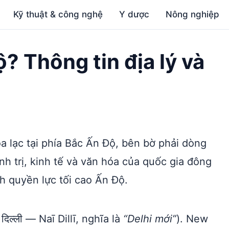
Kỹ thuật & công nghệ
Y dược
Nông nghiệp
? Thông tin địa lý và
 lạc tại phía Bắc Ấn Độ, bên bờ phải dòng
nh trị, kinh tế và văn hóa của quốc gia đông
nh quyền lực tối cao Ấn Độ.
दिल्ली — Naī Dillī, nghĩa là
“Delhi mới”
). New