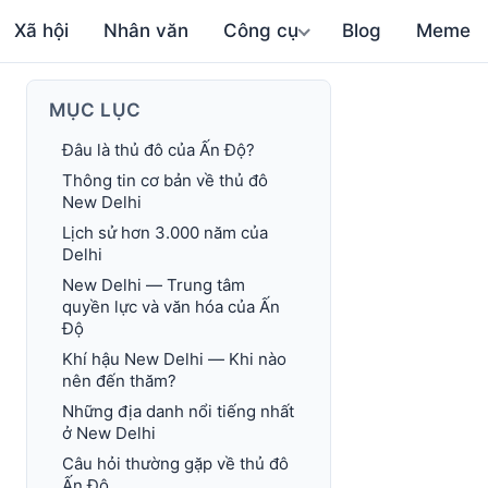
Xã hội
Nhân văn
Công cụ
Blog
Meme
MỤC LỤC
Đâu là thủ đô của Ấn Độ?
Thông tin cơ bản về thủ đô
New Delhi
Lịch sử hơn 3.000 năm của
Delhi
New Delhi — Trung tâm
quyền lực và văn hóa của Ấn
Độ
Khí hậu New Delhi — Khi nào
nên đến thăm?
Những địa danh nổi tiếng nhất
ở New Delhi
Câu hỏi thường gặp về thủ đô
Ấn Độ