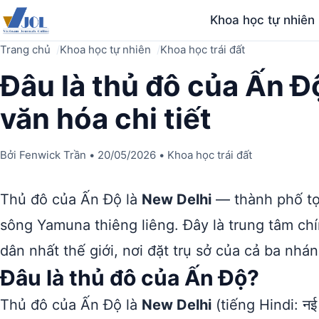
Khoa học tự nhiên
Trang chủ
Khoa học tự nhiên
Khoa học trái đất
Đâu là thủ đô của Ấn Độ
văn hóa chi tiết
Bởi
Fenwick Trần
•
20/05/2026
•
Khoa học trái đất
Thủ đô của Ấn Độ là
New Delhi
— thành phố tọa
sông Yamuna thiêng liêng. Đây là trung tâm chí
dân nhất thế giới, nơi đặt trụ sở của cả ba nhá
Đâu là thủ đô của Ấn Độ?
Thủ đô của Ấn Độ là
New Delhi
(tiếng Hindi: नई 