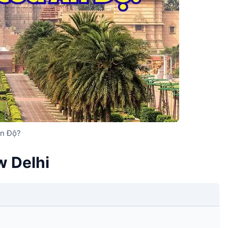
Ấn Độ?
w Delhi