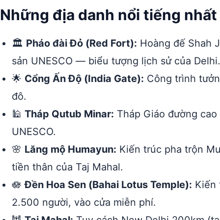
Những địa danh nổi tiếng nhất
🏛️
Pháo đài Đỏ (Red Fort):
Hoàng đế Shah Ja
sản UNESCO — biểu tượng lịch sử của Delhi
🌟
Cổng Ấn Độ (India Gate):
Công trình tưởn
đô.
🕌
Tháp Qutub Minar:
Tháp Giáo đường cao n
UNESCO.
🌸
Lăng mộ Humayun:
Kiến trúc pha trộn M
tiền thân của Taj Mahal.
🪷
Đền Hoa Sen (Bahai Lotus Temple):
Kiến 
2.500 người, vào cửa miễn phí.