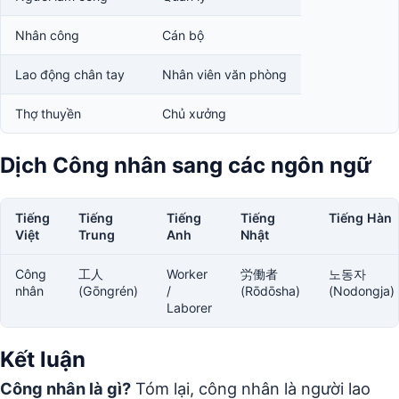
Nhân công
Cán bộ
Lao động chân tay
Nhân viên văn phòng
Thợ thuyền
Chủ xưởng
Dịch Công nhân sang các ngôn ngữ
Tiếng
Tiếng
Tiếng
Tiếng
Tiếng Hàn
Việt
Trung
Anh
Nhật
Công
工人
Worker
労働者
노동자
nhân
(Gōngrén)
/
(Rōdōsha)
(Nodongja)
Laborer
Kết luận
Công nhân là gì?
Tóm lại, công nhân là người lao