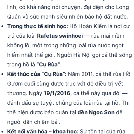
linh, có khả năng nói chuyện, đại diện cho Long
Quân và sức mạnh siêu nhiên bảo hộ đất nước.
Trong thực tế sinh học:
Hồ Hoàn Kiếm là nơi cư
trú của loài
Rafetus swinhoei
— rùa mai mềm
khổng lồ, một trong những loài rùa nước ngọt
hiếm nhất thế giới. Người Hà Nội gọi cá thể sống
trong hồ là
“Cụ Rùa”
.
Kết thúc của “Cụ Rùa”:
Năm 2011, cá thể rùa Hồ
Gươm cuối cùng được trục vớt để điều trị vết
thương. Ngày
19/1/2016
, cá thể này qua đời —
đánh dấu sự tuyệt chủng của loài rùa tại hồ. Thi
thể hiện được bảo quản tại
đền Ngọc Sơn
để
người dân chiêm bái.
Kết nối văn hóa – khoa học:
Sự tồn tại của rùa