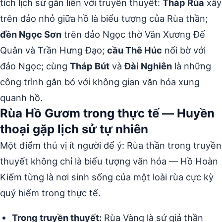
tích lịch sử gắn liền với truyền thuyết:
Tháp Rùa
xây
trên đảo nhỏ giữa hồ là biểu tượng của Rùa thần;
đền Ngọc Sơn
trên đảo Ngọc thờ Văn Xương Đế
Quân và Trần Hưng Đạo;
cầu Thê Húc
nối bờ với
đảo Ngọc; cùng
Tháp Bút
và
Đài Nghiên
là những
công trình gắn bó với không gian văn hóa xung
quanh hồ.
Rùa Hồ Gươm trong thực tế — Huyền
thoại gặp lịch sử tự nhiên
Một điểm thú vị ít người để ý: Rùa thần trong truyền
thuyết không chỉ là biểu tượng văn hóa — Hồ Hoàn
Kiếm từng là nơi sinh sống của một loài rùa cực kỳ
quý hiếm trong thực tế.
Trong truyền thuyết:
Rùa Vàng là sứ giả thần