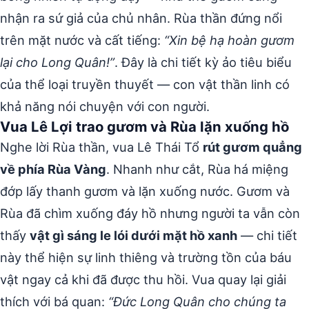
nhận ra sứ giả của chủ nhân. Rùa thần đứng nổi
trên mặt nước và cất tiếng:
“Xin bệ hạ hoàn gươm
lại cho Long Quân!”
. Đây là chi tiết kỳ ảo tiêu biểu
của thể loại truyền thuyết — con vật thần linh có
khả năng nói chuyện với con người.
Vua Lê Lợi trao gươm và Rùa lặn xuống hồ
Nghe lời Rùa thần, vua Lê Thái Tổ
rút gươm quẳng
về phía Rùa Vàng
. Nhanh như cắt, Rùa há miệng
đớp lấy thanh gươm và lặn xuống nước. Gươm và
Rùa đã chìm xuống đáy hồ nhưng người ta vẫn còn
thấy
vật gì sáng le lói dưới mặt hồ xanh
— chi tiết
này thể hiện sự linh thiêng và trường tồn của báu
vật ngay cả khi đã được thu hồi. Vua quay lại giải
thích với bá quan:
“Đức Long Quân cho chúng ta