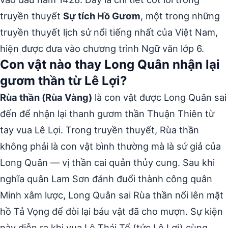
truyền thuyết
Sự tích Hồ Gươm
, một trong những
truyền thuyết lịch sử nổi tiếng nhất của Việt Nam,
hiện được đưa vào chương trình Ngữ văn lớp 6.
Con vật nào thay Long Quân nhận lại
gươm thần từ Lê Lợi?
Rùa thần (Rùa Vàng)
là con vật được Long Quân sai
đến để nhận lại thanh gươm thần Thuận Thiên từ
tay vua Lê Lợi. Trong truyền thuyết, Rùa thần
không phải là con vật bình thường mà là sứ giả của
Long Quân — vị thần cai quản thủy cung. Sau khi
nghĩa quân Lam Sơn đánh đuổi thành công quân
Minh xâm lược, Long Quân sai Rùa thần nổi lên mặt
hồ Tả Vọng để đòi lại báu vật đã cho mượn. Sự kiện
này diễn ra khi vua Lê Thái Tổ (tức Lê Lợi) cùng