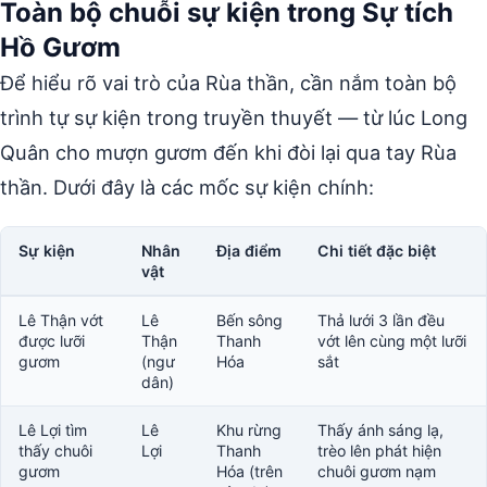
Toàn bộ chuỗi sự kiện trong Sự tích
Hồ Gươm
Để hiểu rõ vai trò của Rùa thần, cần nắm toàn bộ
trình tự sự kiện trong truyền thuyết — từ lúc Long
Quân cho mượn gươm đến khi đòi lại qua tay Rùa
thần. Dưới đây là các mốc sự kiện chính:
Sự kiện
Nhân
Địa điểm
Chi tiết đặc biệt
vật
Lê Thận vớt
Lê
Bến sông
Thả lưới 3 lần đều
được lưỡi
Thận
Thanh
vớt lên cùng một lưỡi
gươm
(ngư
Hóa
sắt
dân)
Lê Lợi tìm
Lê
Khu rừng
Thấy ánh sáng lạ,
thấy chuôi
Lợi
Thanh
trèo lên phát hiện
gươm
Hóa (trên
chuôi gươm nạm