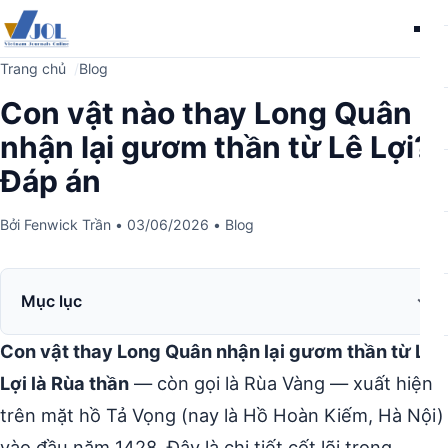
Me
Trang chủ
Blog
Con vật nào thay Long Quân
nhận lại gươm thần từ Lê Lợi?
Đáp án
Bởi
Fenwick Trần
•
03/06/2026
•
Blog
Mục lục
Con vật thay Long Quân nhận lại gươm thần từ Lê
Lợi là Rùa thần
— còn gọi là Rùa Vàng — xuất hiện
trên mặt hồ Tả Vọng (nay là Hồ Hoàn Kiếm, Hà Nội)
vào đầu năm 1428. Đây là chi tiết cốt lõi trong