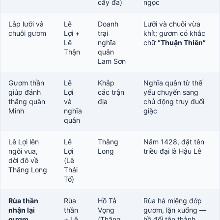
cây đa)
ngọc
Lắp lưỡi và
Lê
Doanh
Lưỡi và chuôi vừa
chuôi gươm
Lợi +
trại
khít; gươm có khắc
Lê
nghĩa
chữ
“Thuận Thiên”
Thận
quân
Lam Sơn
Gươm thần
Lê
Khắp
Nghĩa quân từ thế
giúp đánh
Lợi
các trận
yếu chuyển sang
thắng quân
và
địa
chủ động truy đuổi
Minh
nghĩa
giặc
quân
Lê Lợi lên
Lê
Thăng
Năm 1428, đặt tên
ngôi vua,
Lợi
Long
triều đại là Hậu Lê
dời đô về
(Lê
Thăng Long
Thái
Tổ)
Rùa thần
Rùa
Hồ Tả
Rùa há miệng đớp
nhận lại
thần
Vọng
gươm, lặn xuống —
gươm
+ Lê
(Thăng
hồ đổi tên thành