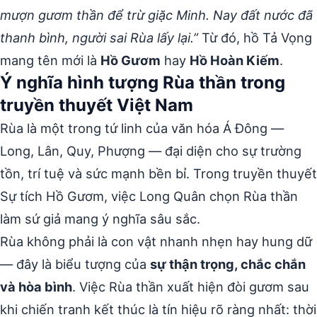
mượn gươm thần để trừ giặc Minh. Nay đất nước đã
thanh bình, người sai Rùa lấy lại.”
Từ đó, hồ Tả Vọng
mang tên mới là
Hồ Gươm
hay
Hồ Hoàn Kiếm
.
Ý nghĩa hình tượng Rùa thần trong
truyền thuyết Việt Nam
Rùa là một trong tứ linh của văn hóa Á Đông —
Long, Lân, Quy, Phượng — đại diện cho sự trường
tồn, trí tuệ và sức mạnh bền bỉ. Trong truyền thuyết
Sự tích Hồ Gươm, việc Long Quân chọn Rùa thần
làm sứ giả mang ý nghĩa sâu sắc.
Rùa không phải là con vật nhanh nhẹn hay hung dữ
— đây là biểu tượng của
sự thận trọng, chắc chắn
và hòa bình
. Việc Rùa thần xuất hiện đòi gươm sau
khi chiến tranh kết thúc là tín hiệu rõ ràng nhất: thời