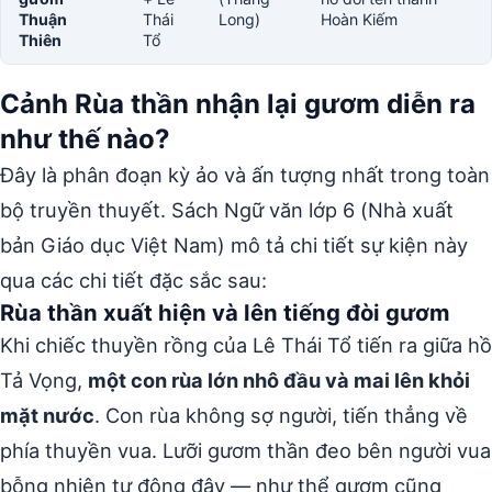
Thuận
Thái
Long)
Hoàn Kiếm
Thiên
Tổ
Cảnh Rùa thần nhận lại gươm diễn ra
như thế nào?
Đây là phân đoạn kỳ ảo và ấn tượng nhất trong toàn
bộ truyền thuyết. Sách Ngữ văn lớp 6 (Nhà xuất
bản Giáo dục Việt Nam) mô tả chi tiết sự kiện này
qua các chi tiết đặc sắc sau:
Rùa thần xuất hiện và lên tiếng đòi gươm
Khi chiếc thuyền rồng của Lê Thái Tổ tiến ra giữa hồ
Tả Vọng,
một con rùa lớn nhô đầu và mai lên khỏi
mặt nước
. Con rùa không sợ người, tiến thẳng về
phía thuyền vua. Lưỡi gươm thần đeo bên người vua
bỗng nhiên tự động đậy — như thể gươm cũng