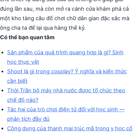
đúng lần sau, mà còn mở ra cánh cửa khám phá cả
một kho tàng câu đố chơi chữ dân gian đặc sắc mà
ông cha ta để lại qua hàng thế kỷ.
Có thể bạn quan tâm
Sản phẩm của quá trình quang hợp là gì? Sinh
học thực vật
Shoot là gì trong cosplay? Ý nghĩa và kiến thức
cần biết
Thời Trần bộ máy nhà nước được tổ chức theo
chế độ nào?
Tác hại của trò chơi điện tử đối với học sinh —
phân tích đầy đủ
Công dụng của thanh mai trúc mã trong y học cổ