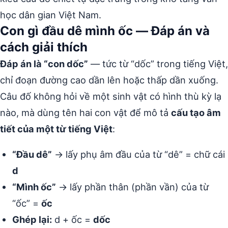
học dân gian Việt Nam.
Con gì đầu dê mình ốc — Đáp án và
cách giải thích
Đáp án là “con dốc”
— tức từ “dốc” trong tiếng Việt,
chỉ đoạn đường cao dần lên hoặc thấp dần xuống.
Câu đố không hỏi về một sinh vật có hình thù kỳ lạ
nào, mà dùng tên hai con vật để mô tả
cấu tạo âm
tiết của một từ tiếng Việt
:
“Đầu dê”
→ lấy phụ âm đầu của từ “dê” = chữ cái
d
“Mình ốc”
→ lấy phần thân (phần vần) của từ
“ốc” =
ốc
Ghép lại:
d + ốc =
dốc