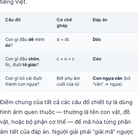
tiếng Việt.
Câu đố
Cơ chế
Đáp án
ghép
Con gì đầu
dê
mình
d + ốc
Dốc
ốc
?
Con gì đầu
chồn
,
c + o + c
Cóc
ốc, đuôi
tê giác
?
Con gì bỏ cái đuôi
Bớt phụ âm
Con ngựa vằn
(bỏ
thành con ngựa?
cuối của từ
“vằn” → ngựa)
Điểm chung của tất cả các câu đố chiết tự là dùng
hình ảnh quen thuộc — thường là tên con vật, đồ
vật, hoặc bộ phận cơ thể — để mã hóa từng phần
âm tiết của đáp án. Người giải phải “giải mã” ngược