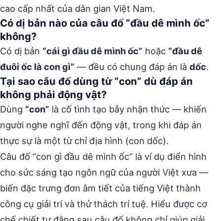
cao cấp nhất của dân gian Việt Nam.
Có dị bản nào của câu đố “đầu dê mình ốc”
không?
Có dị bản
“cái gì đầu dê mình ốc”
hoặc
“đầu dê
đuôi ốc là con gì”
— đều có chung đáp án là
dốc
.
Tại sao câu đố dùng từ “con” dù đáp án
không phải động vật?
Dùng
“con”
là cố tình tạo bẫy nhận thức — khiến
người nghe nghĩ đến động vật, trong khi đáp án
thực sự là một từ chỉ địa hình (con dốc).
Câu đố “con gì đầu dê mình ốc” là ví dụ điển hình
cho sức sáng tạo ngôn ngữ của người Việt xưa —
biến đặc trưng đơn âm tiết của tiếng Việt thành
công cụ giải trí và thử thách trí tuệ. Hiểu được cơ
chế chiết tự đằng sau câu đố không chỉ giúp giải