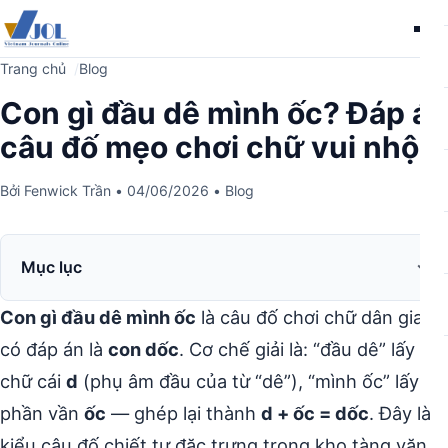
Me
Trang chủ
Blog
Con gì đầu dê mình ốc? Đáp án
câu đố mẹo chơi chữ vui nhộn
Bởi
Fenwick Trần
•
04/06/2026
•
Blog
Mục lục
Con gì đầu dê mình ốc
là câu đố chơi chữ dân gian
có đáp án là
con dốc
. Cơ chế giải là: “đầu dê” lấy
chữ cái
d
(phụ âm đầu của từ “dê”), “mình ốc” lấy
phần vần
ốc
— ghép lại thành
d + ốc = dốc
. Đây là
kiểu câu đố chiết tự đặc trưng trong kho tàng văn