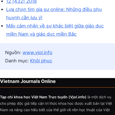
12 (432) 2018
Lựa chọn tìm gia sư online: Những điều phụ
huynh cần lưu ý!
Mấy cảm nhận về sự khác biệt giữa giáo dục
miền Nam và giáo dục miền Bắc
Nguồn:
www.vjol.info
Danh mục:
Khôi phục
Vietnam Journals Online
Tạp chí khoa học Việt Nam Trực tuyến (Vjol.info)
là một dịch vụ
cho phép độc giả tiếp cận tri thức khoa học được xuất bản tại Việt
Nam và nâng cao hiểu biết của thế giới về nền học thuật của Việt