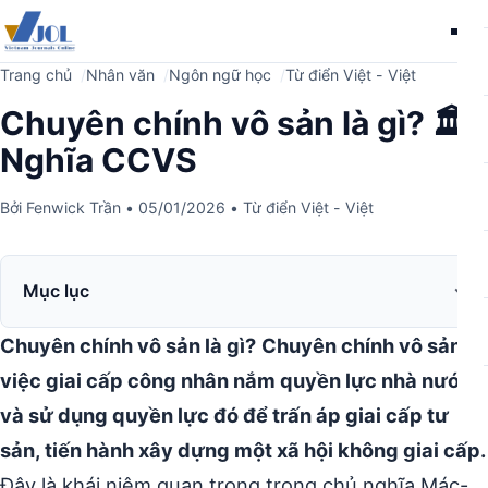
Me
Trang chủ
Nhân văn
Ngôn ngữ học
Từ điển Việt - Việt
Chuyên chính vô sản là gì? 🏛️
Nghĩa CCVS
Bởi
Fenwick Trần
•
05/01/2026
•
Từ điển Việt - Việt
Mục lục
Chuyên chính vô sản là gì?
Chuyên chính vô sản là
việc giai cấp công nhân nắm quyền lực nhà nước
và sử dụng quyền lực đó để trấn áp giai cấp tư
sản, tiến hành xây dựng một xã hội không giai cấp.
Đây là khái niệm quan trọng trong chủ nghĩa Mác-