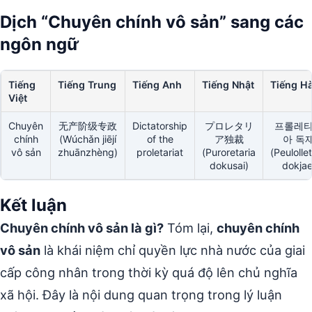
Dịch “Chuyên chính vô sản” sang các
ngôn ngữ
Tiếng
Tiếng Trung
Tiếng Anh
Tiếng Nhật
Tiếng H
Việt
Chuyên
无产阶级专政
Dictatorship
プロレタリ
프롤레
chính
(Wúchǎn jiējí
of the
ア独裁
아 독
vô sản
zhuānzhèng)
proletariat
(Puroretaria
(Peulollet
dokusai)
dokjae
Kết luận
Chuyên chính vô sản là gì?
Tóm lại,
chuyên chính
vô sản
là khái niệm chỉ quyền lực nhà nước của giai
cấp công nhân trong thời kỳ quá độ lên chủ nghĩa
xã hội. Đây là nội dung quan trọng trong lý luận