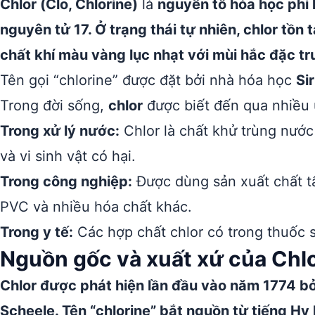
Chlor (Clo, Chlorine)
là
nguyên tố hóa học phi 
nguyên tử 17. Ở trạng thái tự nhiên, chlor tồn 
chất khí màu vàng lục nhạt với mùi hắc đặc tr
Tên gọi “chlorine” được đặt bởi nhà hóa học
Si
Trong đời sống,
chlor
được biết đến qua nhiều 
Trong xử lý nước:
Chlor là chất khử trùng nước 
và vi sinh vật có hại.
Trong công nghiệp:
Được dùng sản xuất chất tẩ
PVC và nhiều hóa chất khác.
Trong y tế:
Các hợp chất chlor có trong thuốc s
Nguồn gốc và xuất xứ của Chl
Chlor được phát hiện lần đầu vào năm 1774 bở
Scheele. Tên “chlorine” bắt nguồn từ tiếng Hy 