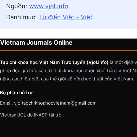
Nguồn:
www.vjol.info
Danh mục:
Từ điển Việt - Việt
Vietnam Journals Online
Tạp chí khoa học Việt Nam Trực tuyến (Vjol.info)
là một dịch 
phép độc giả tiếp cận tri thức khoa học được xuất bản tại Việt 
nâng cao hiểu biết của thế giới về nền học thuật của Việt Nam.
Bộ phận hỗ trợ:
Email.
vjoltapchikhoahocvietnam@gmail.com
VietnamJOL do INASP tài trợ.