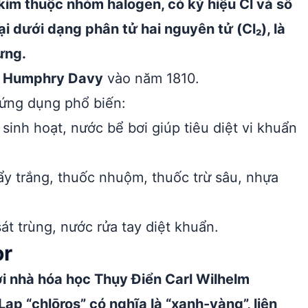
kim thuộc nhóm halogen, có ký hiệu Cl và số
tại dưới dạng phân tử hai nguyên tử (Cl₂), là
ưng.
r Humphry Davy
vào năm 1810.
ứng dụng phổ biến:
sinh hoạt, nước bể bơi giúp tiêu diệt vi khuẩn
y trắng, thuốc nhuộm, thuốc trừ sâu, nhựa
át trùng, nước rửa tay diệt khuẩn.
or
i nhà hóa học Thụy Điển Carl Wilhelm
Lạp “chlōros” có nghĩa là “xanh-vàng”, liên