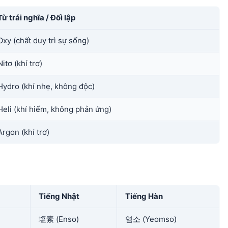
Từ trái nghĩa / Đối lập
Oxy (chất duy trì sự sống)
Nitơ (khí trơ)
Hydro (khí nhẹ, không độc)
Heli (khí hiếm, không phản ứng)
Argon (khí trơ)
Tiếng Nhật
Tiếng Hàn
塩素 (Enso)
염소 (Yeomso)