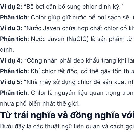
Ví dụ 2:
“Bể bơi cần bổ sung chlor định kỳ.”
Phân tích:
Chlor giúp giữ nước bể bơi sạch sẽ, 
Ví dụ 3:
“Nước Javen chứa hợp chất chlor có kh
Phân tích:
Nước Javen (NaClO) là sản phẩm từ c
đình.
Ví dụ 4:
“Công nhân phải đeo khẩu trang khi làm 
Phân tích:
Khí chlor rất độc, có thể gây tổn th
Ví dụ 5:
“Nhà máy sử dụng chlor để sản xuất n
Phân tích:
Chlor là nguyên liệu quan trọng trong
nhựa phổ biến nhất thế giới.
Từ trái nghĩa và đồng nghĩa vớ
Dưới đây là các thuật ngữ liên quan và cách gọ