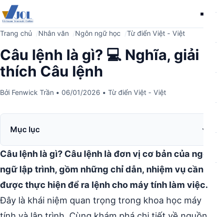
Me
Trang chủ
Nhân văn
Ngôn ngữ học
Từ điển Việt - Việt
Câu lệnh là gì? 💻 Nghĩa, giải
thích Câu lệnh
Bởi
Fenwick Trần
•
06/01/2026
•
Từ điển Việt - Việt
Mục lục
Câu lệnh là gì? Câu lệnh là đơn vị cơ bản của ngôn
ngữ lập trình, gồm những chỉ dẫn, nhiệm vụ cần
được thực hiện để ra lệnh cho máy tính làm việc.
Đây là khái niệm quan trọng trong khoa học máy
tính và lập trình. Cùng khám phá chi tiết về nguồn