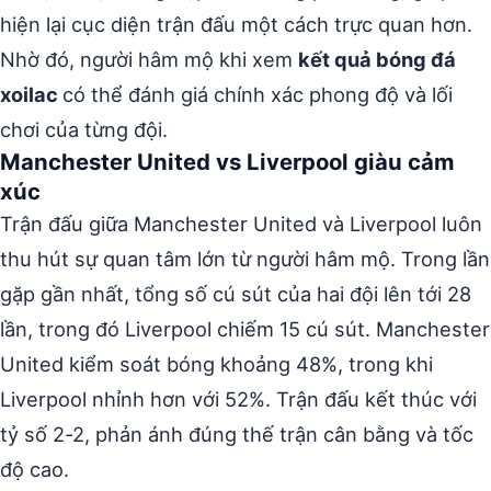
hiện lại cục diện trận đấu một cách trực quan hơn.
Nhờ đó, người hâm mộ khi xem
kết quả bóng đá
xoilac
có thể đánh giá chính xác phong độ và lối
chơi của từng đội.
Manchester United vs Liverpool giàu cảm
xúc
Trận đấu giữa Manchester United và Liverpool luôn
thu hút sự quan tâm lớn từ người hâm mộ. Trong lần
gặp gần nhất, tổng số cú sút của hai đội lên tới 28
lần, trong đó Liverpool chiếm 15 cú sút. Manchester
United kiểm soát bóng khoảng 48%, trong khi
Liverpool nhỉnh hơn với 52%. Trận đấu kết thúc với
tỷ số 2-2, phản ánh đúng thế trận cân bằng và tốc
độ cao.