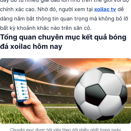
chính xác cao. Nhờ đó, người xem tại
xoilac tv
dễ
dàng nắm bắt thông tin quan trọng mà không bỏ lỡ
bất kỳ khoảnh khắc nào trên sân cỏ.
Tổng quan chuyên mục kết quả bóng
đá xoilac hôm nay
Chuyên mục được hội viên theo dõi nhiều nhất trong ngày