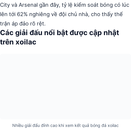
City và Arsenal gần đây, tỷ lệ kiểm soát bóng có lúc
lên tới 62% nghiêng về đội chủ nhà, cho thấy thế
trận áp đảo rõ rệt.
Các giải đấu nổi bật được cập nhật
trên xoilac
Nhiều giải đấu đỉnh cao khi xem kết quả bóng đá xoilac