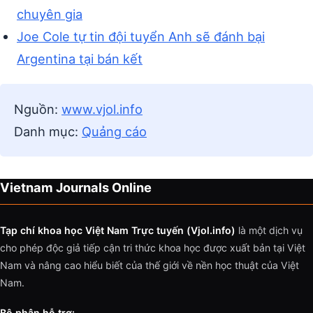
chuyên gia
Joe Cole tự tin đội tuyển Anh sẽ đánh bại
Argentina tại bán kết
Nguồn:
www.vjol.info
Danh mục:
Quảng cáo
Vietnam Journals Online
Tạp chí khoa học Việt Nam Trực tuyến (Vjol.info)
là một dịch vụ
cho phép độc giả tiếp cận tri thức khoa học được xuất bản tại Việt
Nam và nâng cao hiểu biết của thế giới về nền học thuật của Việt
Nam.
Bộ phận hỗ trợ: