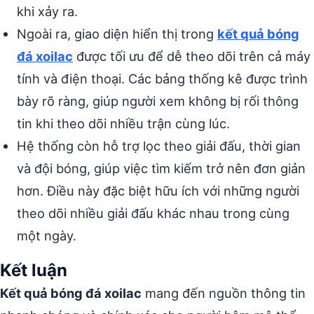
khi xảy ra.
Ngoài ra, giao diện hiển thị trong
kết quả bóng
đá xoilac
được tối ưu để dễ theo dõi trên cả máy
tính và điện thoại. Các bảng thống kê được trình
bày rõ ràng, giúp người xem không bị rối thông
tin khi theo dõi nhiều trận cùng lúc.
Hệ thống còn hỗ trợ lọc theo giải đấu, thời gian
và đội bóng, giúp việc tìm kiếm trở nên đơn giản
hơn. Điều này đặc biệt hữu ích với những người
theo dõi nhiều giải đấu khác nhau trong cùng
một ngày.
Kết luận
Kết quả bóng đá xoilac
mang đến nguồn thông tin