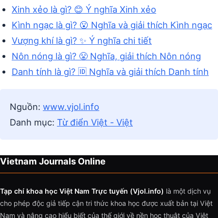
Xinh xẻo là gì? 😊 Ý nghĩa Xinh xẻo
Kình ngạc là gì? 😮 Nghĩa và giải thích Kình ngạc
Vượng khí là gì? ✨ Ý nghĩa chi tiết
Nôn nóng là gì? 😤 Nghĩa, giải thích Nôn nóng
Danh tính là gì? 🆔 Nghĩa và giải thích Danh tính
Nguồn:
www.vjol.info
Danh mục:
Từ điển Việt - Việt
Vietnam Journals Online
Tạp chí khoa học Việt Nam Trực tuyến (Vjol.info)
là một dịch vụ
cho phép độc giả tiếp cận tri thức khoa học được xuất bản tại Việt
Nam và nâng cao hiểu biết của thế giới về nền học thuật của Việt