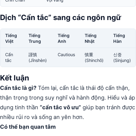
Dịch “Cẩn tắc” sang các ngôn ngữ
Tiếng
Tiếng
Tiếng
Tiếng
Tiếng
Việt
Trung
Anh
Nhật
Hàn
Cẩn
謹慎
Cautious
慎重
신중
tắc
(Jǐnshèn)
(Shinchō)
(Sinjung)
Kết luận
Cẩn tắc là gì?
Tóm lại, cẩn tắc là thái độ cẩn thận,
thận trọng trong suy nghĩ và hành động. Hiểu và áp
dụng tinh thần
“cẩn tắc vô ưu”
giúp bạn tránh được
nhiều rủi ro và sống an yên hơn.
Có thể bạn quan tâm