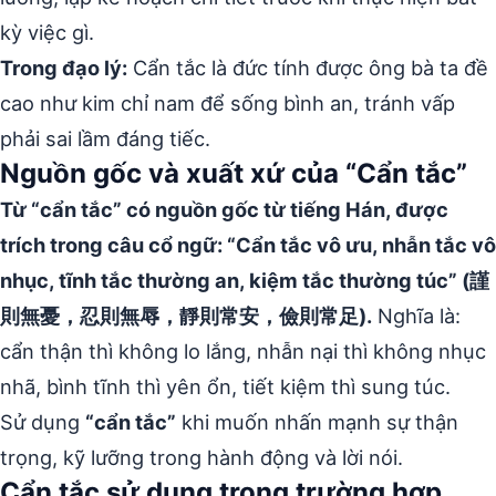
kỳ việc gì.
Trong đạo lý:
Cẩn tắc là đức tính được ông bà ta đề
cao như kim chỉ nam để sống bình an, tránh vấp
phải sai lầm đáng tiếc.
Nguồn gốc và xuất xứ của “Cẩn tắc”
Từ “cẩn tắc” có nguồn gốc từ tiếng Hán, được
trích trong câu cổ ngữ: “Cẩn tắc vô ưu, nhẫn tắc vô
nhục, tĩnh tắc thường an, kiệm tắc thường túc” (謹
則無憂，忍則無辱，靜則常安，儉則常足).
Nghĩa là:
cẩn thận thì không lo lắng, nhẫn nại thì không nhục
nhã, bình tĩnh thì yên ổn, tiết kiệm thì sung túc.
Sử dụng
“cẩn tắc”
khi muốn nhấn mạnh sự thận
trọng, kỹ lưỡng trong hành động và lời nói.
Cẩn tắc sử dụng trong trường hợp