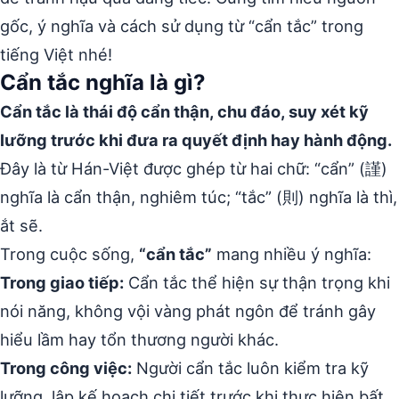
gốc, ý nghĩa và cách sử dụng từ “cẩn tắc” trong
tiếng Việt nhé!
Cẩn tắc nghĩa là gì?
Cẩn tắc là thái độ cẩn thận, chu đáo, suy xét kỹ
lưỡng trước khi đưa ra quyết định hay hành động.
Đây là từ Hán-Việt được ghép từ hai chữ: “cẩn” (謹)
nghĩa là cẩn thận, nghiêm túc; “tắc” (則) nghĩa là thì,
ắt sẽ.
Trong cuộc sống,
“cẩn tắc”
mang nhiều ý nghĩa:
Trong giao tiếp:
Cẩn tắc thể hiện sự thận trọng khi
nói năng, không vội vàng phát ngôn để tránh gây
hiểu lầm hay tổn thương người khác.
Trong công việc:
Người cẩn tắc luôn kiểm tra kỹ
lưỡng, lập kế hoạch chi tiết trước khi thực hiện bất