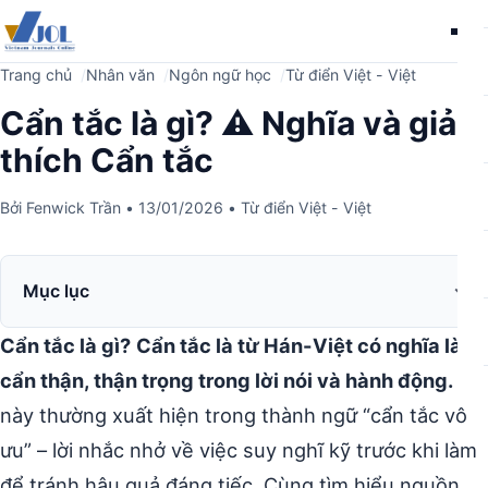
Me
Trang chủ
Nhân văn
Ngôn ngữ học
Từ điển Việt - Việt
Cẩn tắc là gì? ⚠️ Nghĩa và giải
thích Cẩn tắc
Bởi
Fenwick Trần
•
13/01/2026
•
Từ điển Việt - Việt
Mục lục
Cẩn tắc là gì?
Cẩn tắc là từ Hán-Việt có nghĩa là
cẩn thận, thận trọng trong lời nói và hành động.
Từ
này thường xuất hiện trong thành ngữ “cẩn tắc vô
ưu” – lời nhắc nhở về việc suy nghĩ kỹ trước khi làm
để tránh hậu quả đáng tiếc. Cùng tìm hiểu nguồn