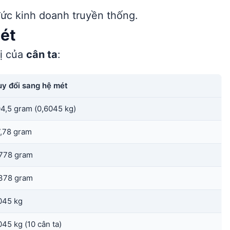
ức kinh doanh truyền thống.
mét
rị của
cân ta
:
y đổi sang hệ mét
4,5 gram (0,6045 kg)
,78 gram
778 gram
378 gram
045 kg
045 kg (10 cân ta)