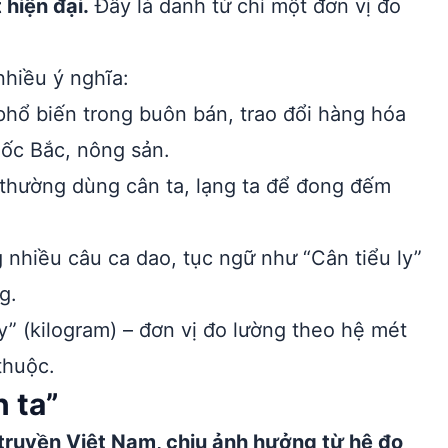
hiện đại.
Đây là danh từ chỉ một đơn vị đo
hiều ý nghĩa:
phổ biến trong buôn bán, trao đổi hàng hóa
uốc Bắc, nông sản.
thường dùng cân ta, lạng ta để đong đếm
 nhiều câu ca dao, tục ngữ như “Cân tiểu ly”
g.
” (kilogram) – đơn vị đo lường theo hệ mét
thuộc.
 ta”
truyền Việt Nam, chịu ảnh hưởng từ hệ đo