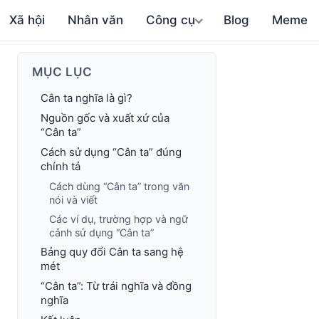
Xã hội
Nhân văn
Công cụ
Blog
Meme
MỤC LỤC
Cân ta nghĩa là gì?
Nguồn gốc và xuất xứ của
“Cân ta”
Cách sử dụng “Cân ta” đúng
chính tả
Cách dùng “Cân ta” trong văn
nói và viết
Các ví dụ, trường hợp và ngữ
cảnh sử dụng “Cân ta”
Bảng quy đổi Cân ta sang hệ
mét
“Cân ta”: Từ trái nghĩa và đồng
nghĩa