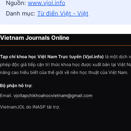
Nguồn:
www.vjol.info
Danh mục:
Từ điển Việt - Việt
Vietnam Journals Online
Tạp chí khoa học Việt Nam Trực tuyến (Vjol.info)
là một dịch 
phép độc giả tiếp cận tri thức khoa học được xuất bản tại Việt 
nâng cao hiểu biết của thế giới về nền học thuật của Việt Nam.
Bộ phận hỗ trợ:
Email.
vjoltapchikhoahocvietnam@gmail.com
VietnamJOL do INASP tài trợ.