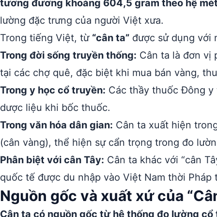
tương đương khoảng 604,5 gram theo hệ mét 
lường đặc trưng của người Việt xưa.
Trong tiếng Việt, từ
“cân ta”
được sử dụng với n
Trong đời sống truyền thống:
Cân ta là đơn vị 
tại các chợ quê, đặc biệt khi mua bán vàng, th
Trong y học cổ truyền:
Các thầy thuốc Đông y 
dược liệu khi bốc thuốc.
Trong văn hóa dân gian:
Cân ta xuất hiện trong
(cân vàng), thể hiện sự cẩn trọng trong đo lườn
Phân biệt với cân Tây:
Cân ta khác với “cân Tây
quốc tế được du nhập vào Việt Nam thời Pháp 
Nguồn gốc và xuất xứ của “Cân
Cân ta có nguồn gốc từ hệ thống đo lường cổ 