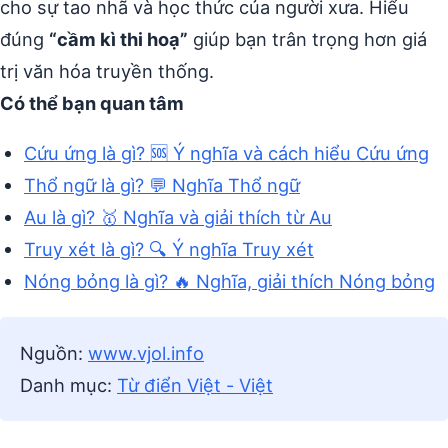
cho sự tao nhã và học thức của người xưa. Hiểu
đúng
“cầm kì thi hoạ”
giúp bạn trân trọng hơn giá
trị văn hóa truyền thống.
Có thể bạn quan tâm
Cứu ứng là gì? 🆘 Ý nghĩa và cách hiểu Cứu ứng
Thổ ngữ là gì? 💬 Nghĩa Thổ ngữ
Au là gì? 🥇 Nghĩa và giải thích từ Au
Truy xét là gì? 🔍 Ý nghĩa Truy xét
Nóng bỏng là gì? 🔥 Nghĩa, giải thích Nóng bỏng
Nguồn:
www.vjol.info
Danh mục:
Từ điển Việt - Việt