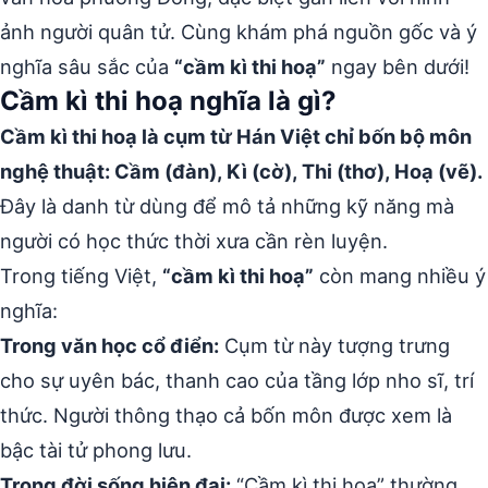
ảnh người quân tử. Cùng khám phá nguồn gốc và ý
nghĩa sâu sắc của
“cầm kì thi hoạ”
ngay bên dưới!
Cầm kì thi hoạ nghĩa là gì?
Cầm kì thi hoạ là cụm từ Hán Việt chỉ bốn bộ môn
nghệ thuật: Cầm (đàn), Kì (cờ), Thi (thơ), Hoạ (vẽ).
Đây là danh từ dùng để mô tả những kỹ năng mà
người có học thức thời xưa cần rèn luyện.
Trong tiếng Việt,
“cầm kì thi hoạ”
còn mang nhiều ý
nghĩa:
Trong văn học cổ điển:
Cụm từ này tượng trưng
cho sự uyên bác, thanh cao của tầng lớp nho sĩ, trí
thức. Người thông thạo cả bốn môn được xem là
bậc tài tử phong lưu.
Trong đời sống hiện đại:
“Cầm kì thi hoạ” thường