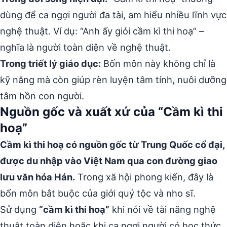
dùng để ca ngợi người đa tài, am hiểu nhiều lĩnh vực
nghệ thuật. Ví dụ: “Anh ấy giỏi cầm kì thi hoạ” –
nghĩa là người toàn diện về nghệ thuật.
Trong triết lý giáo dục:
Bốn môn này không chỉ là
kỹ năng mà còn giúp rèn luyện tâm tính, nuôi dưỡng
tâm hồn con người.
Nguồn gốc và xuất xứ của “Cầm kì thi
hoạ”
Cầm kì thi hoạ có nguồn gốc từ Trung Quốc cổ đại,
được du nhập vào Việt Nam qua con đường giao
lưu văn hóa Hán.
Trong xã hội phong kiến, đây là
bốn môn bắt buộc của giới quý tộc và nho sĩ.
Sử dụng
“cầm kì thi hoạ”
khi nói về tài năng nghệ
thuật toàn diện hoặc khi ca ngợi người có học thức,