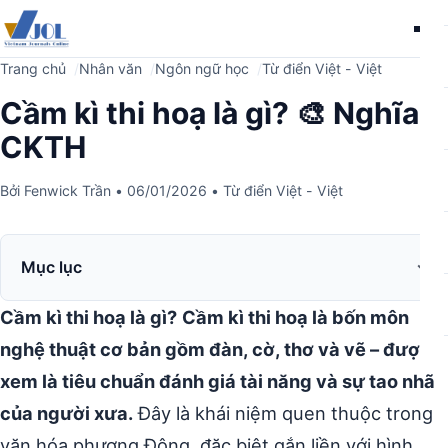
Me
Trang chủ
Nhân văn
Ngôn ngữ học
Từ điển Việt - Việt
Cầm kì thi hoạ là gì? 🎨 Nghĩa
CKTH
Bởi
Fenwick Trần
•
06/01/2026
•
Từ điển Việt - Việt
Mục lục
Cầm kì thi hoạ là gì?
Cầm kì thi hoạ là bốn môn
nghệ thuật cơ bản gồm đàn, cờ, thơ và vẽ – được
xem là tiêu chuẩn đánh giá tài năng và sự tao nhã
của người xưa.
Đây là khái niệm quen thuộc trong
văn hóa phương Đông, đặc biệt gắn liền với hình