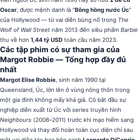
Oscar
, được mệnh danh là “
Bông hồng nước Úc
”
của Hollywood — từ vai diễn bùng nổ trong
The
Wolf of Wall Street
năm 2013 đến siêu phẩm
Barbie
thu về hơn
1,44 tỷ USD
toàn cầu năm 2023.
Các tập phim có sự tham gia của
Margot Robbie — Tổng hợp đầy đủ
nhất
Margot Elise Robbie
, sinh năm 1990 tại
Queensland, Úc, lớn lên ở vùng nông thôn trong
một gia đình không mấy khá giả. Cô bắt đầu sự
nghiệp diễn xuất từ Úc với series truyền hình
Neighbours
(2008–2011) trước khi mạo hiểm sang
Hollywood và thay đổi hoàn toàn cục diện chỉ sau
một vai diễn táo bạo bên cạnh
Leonardo DiCaprio
.