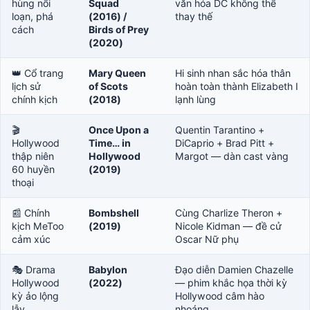
hùng nổi
Squad
văn hóa DC không thể
loạn, phá
(2016) /
thay thế
cách
Birds of Prey
(2020)
👑 Cổ trang
Mary Queen
Hi sinh nhan sắc hóa thân
lịch sử
of Scots
hoàn toàn thành Elizabeth I
chính kịch
(2018)
lạnh lùng
🎬
Once Upon a
Quentin Tarantino +
Hollywood
Time… in
DiCaprio + Brad Pitt +
thập niên
Hollywood
Margot — dàn cast vàng
60 huyền
(2019)
thoại
📰 Chính
Bombshell
Cùng Charlize Theron +
kịch MeToo
(2019)
Nicole Kidman — đề cử
cảm xúc
Oscar Nữ phụ
🎭 Drama
Babylon
Đạo diễn Damien Chazelle
Hollywood
(2022)
— phim khắc họa thời kỳ
kỳ ảo lộng
Hollywood câm hào
lẫy
nhoáng