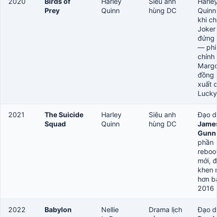
2020
Birds of
Harley
Siêu anh
Harle
Prey
Quinn
hùng DC
Quinn
khi ch
Joker
đứng
— phi
chính
Margo
đồng 
xuất 
Luck
2021
The Suicide
Harley
Siêu anh
Đạo d
Squad
Quinn
hùng DC
Jame
Gunn
phần
reboot
mới, 
khen 
hơn b
2016
2022
Babylon
Nellie
Drama lịch
Đạo d