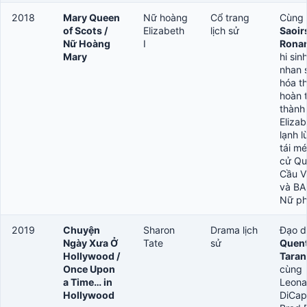
2018
Mary Queen
Nữ hoàng
Cổ trang
Cùng
of Scots /
Elizabeth
lịch sử
Saoir
Nữ Hoàng
I
Rona
Mary
hi sin
nhan 
hóa t
hoàn 
thành
Elizab
lạnh l
tái mé
cử Qu
Cầu V
và B
Nữ p
2019
Chuyện
Sharon
Drama lịch
Đạo d
Ngày Xưa Ở
Tate
sử
Quent
Hollywood /
Taran
Once Upon
cùng
a Time… in
Leona
Hollywood
DiCapr