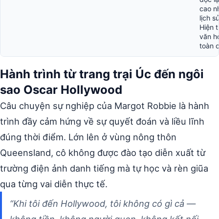
cao n
lịch s
Hiện 
văn h
toàn 
Hành trình từ trang trại Úc đến ngôi
sao Oscar Hollywood
Câu chuyện sự nghiệp của Margot Robbie là hành
trình đầy cảm hứng về sự quyết đoán và liều lĩnh
đúng thời điểm. Lớn lên ở vùng nông thôn
Queensland, cô không được đào tạo diễn xuất từ
trường điện ảnh danh tiếng mà tự học và rèn giũa
qua từng vai diễn thực tế.
“Khi tôi đến Hollywood, tôi không có gì cả —
không tiền, không người quen, không kết nối.