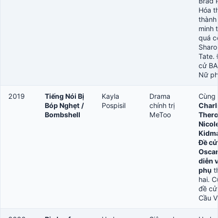
Brad P
Hóa t
thành
minh t
quá c
Sharo
Tate.
cử B
Nữ p
2019
Tiếng Nói Bị
Kayla
Drama
Cùng
Bóp Nghẹt /
Pospisil
chính trị
Charl
Bombshell
MeToo
Thero
Nicol
Kidm
Đề cử
Oscar
diễn 
phụ
t
hai. 
đề cử
Cầu V