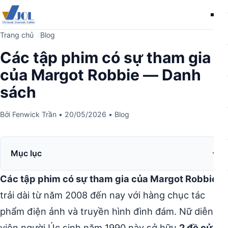
Me
Trang chủ
Blog
Các tập phim có sự tham gia
của Margot Robbie — Danh
sách
Bởi
Fenwick Trần
•
20/05/2026
•
Blog
Mục lục
Các tập phim có sự tham gia của Margot Robbie
trải dài từ năm 2008 đến nay với hàng chục tác
phẩm điện ảnh và truyền hình đình đám. Nữ diễn
viên người Úc sinh năm 1990 này sở hữu
2 đề cử