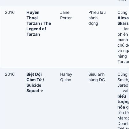
2016
Huyền
Jane
Phiêu lưu
Cùng
Thoại
Porter
hành
Alexa
Tarzan / The
động
Skars
Legend of
— Ja
Tarzan
phiên
mạnh 
chủ đ
và ng
hàng
Tarza
2016
Biệt Đội
Harley
Siêu anh
Cùng 
Cảm Tử /
Quinn
hùng DC
Smith
Suicide
Jared
Squad
⭐
— vai
biểu
tượng
hóa
g
liền t
Margo
Doanh
746 tr