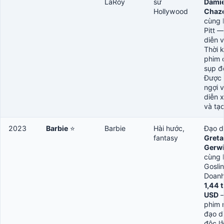
LaRoy
sử
Dami
Hollywood
Chaze
cùng 
Pitt 
diễn v
Thời 
phim 
sụp đ
Được 
ngợi 
diễn 
và tạo
2023
Barbie
⭐
Barbie
Hài hước,
Đạo d
fantasy
Greta
Gerw
cùng 
Goslin
Doanh
1,44 
USD
phim 
đạo d
độc l