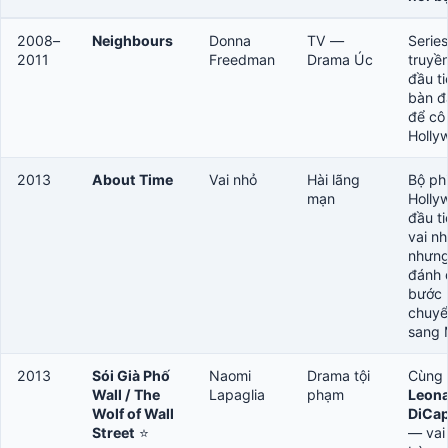
2008–
Neighbours
Donna
TV —
Series
2011
Freedman
Drama Úc
truyền
đầu t
bàn đ
để cô
Holly
2013
About Time
Vai nhỏ
Hài lãng
Bộ ph
mạn
Holly
đầu t
vai n
nhưn
đánh 
bước
chuyể
sang
2013
Sói Già Phố
Naomi
Drama tội
Cùng
Wall / The
Lapaglia
phạm
Leon
Wolf of Wall
DiCap
Street
⭐
— vai