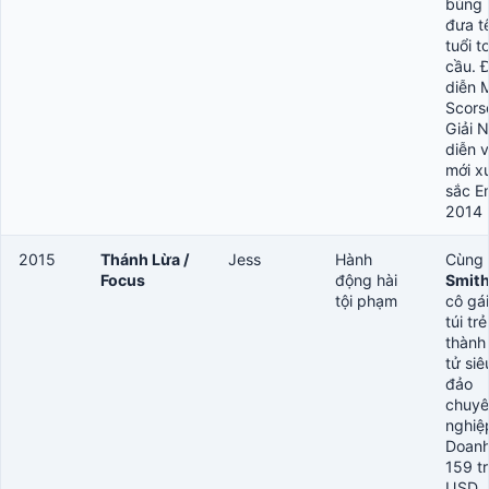
bùng 
đưa t
tuổi t
cầu. 
diễn 
Scors
Giải 
diễn v
mới x
sắc E
2014
2015
Thánh Lừa /
Jess
Hành
Cùng
Focus
động hài
Smit
tội phạm
cô gá
túi trẻ
thành
tử siê
đảo
chuyê
nghiệ
Doanh
159 tr
USD