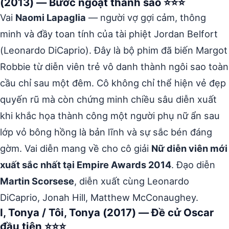
(2013) — Bước ngoặt thành sao ⭐⭐⭐
Vai
Naomi Lapaglia
— người vợ gợi cảm, thông
minh và đầy toan tính của tài phiệt Jordan Belfort
(Leonardo DiCaprio). Đây là bộ phim đã biến Margot
Robbie từ diễn viên trẻ vô danh thành ngôi sao toàn
cầu chỉ sau một đêm. Cô không chỉ thể hiện vẻ đẹp
quyến rũ mà còn chứng minh chiều sâu diễn xuất
khi khắc họa thành công một người phụ nữ ẩn sau
lớp vỏ bông hồng là bản lĩnh và sự sắc bén đáng
gờm. Vai diễn mang về cho cô giải
Nữ diễn viên mới
xuất sắc nhất tại Empire Awards 2014
. Đạo diễn
Martin Scorsese
, diễn xuất cùng Leonardo
DiCaprio, Jonah Hill, Matthew McConaughey.
I, Tonya / Tôi, Tonya (2017) — Đề cử Oscar
đầu tiên ⭐⭐⭐