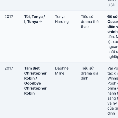
USD
2017
Tôi, Tonya /
Tonya
Tiểu sử,
Đề cử
I, Tonya
⭐
Harding
drama thể
Oscar
thao
diễn 
chính
tiên.
lột xá
ngoạ
nhất 
nghiệ
2017
Tạm Biệt
Daphne
Tiểu sử,
Vai v
Christopher
Milne
drama gia
tác gi
Robin /
đình
Winni
Goodbye
Pooh
Christopher
phim 
Robin
hành t
sáng 
và hy 
của g
đình