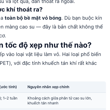
u và lọt qua, dần thoát ra ngoài.
c khí thoát ra?
ua
toàn bộ bề mặt vỏ bóng
. Dù bạn buộc kín
rên màng cao su — đây là bản chất không thể
cơ.
n tốc độ xẹp như thế nào?
 vào loại vật liệu làm vỏ. Hai loại phổ biến
PET), với đặc tính khuếch tán khí rất khác
(ước tính)
Nguyên nhân xẹp chính
); 1–2 tuần
Khoảng cách giữa phân tử cao su lớn,
khuếch tán nhanh