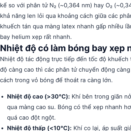
kể so với phân tử N₂ (~0,364 nm) hay O₂ (~0,3
khả năng len lỏi qua khoảng cách giữa các phâ
khuếch tán qua màng latex nhanh gấp nhiều lầ
bay helium xẹp rất nhanh.
Nhiệt độ có làm bóng bay xẹp
Nhiệt độ tác động trực tiếp đến tốc độ khuếch t
độ càng cao thì các phân tử chuyển động càng
cách trong vỏ bóng để thoát ra càng lớn.
Nhiệt độ cao (>30°C):
Khí bên trong giãn nở
qua màng cao su. Bóng có thể xẹp nhanh hơn
quá cao đột ngột.
Nhiệt độ thấp (<10°C):
Khí co lại, áp suất 