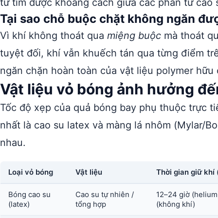
tử tìm được khoảng cách giữa các phân tử cao s
Tại sao chỗ buộc chặt không ngăn đượ
Vì khí không thoát qua
miệng buộc
mà thoát q
tuyệt đối, khí vẫn khuếch tán qua từng điểm t
ngăn chặn hoàn toàn của vật liệu polymer hữu 
Vật liệu vỏ bóng ảnh hưởng đế
Tốc độ xẹp của quả bóng bay phụ thuộc trực tiếp
nhất là cao su latex và màng lá nhôm (Mylar/Bo
nhau.
Loại vỏ bóng
Vật liệu
Thời gian giữ khí 
Bóng cao su
Cao su tự nhiên /
12–24 giờ (helium
(latex)
tổng hợp
(không khí)