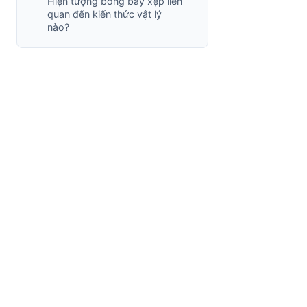
Hiện tượng bóng bay xẹp liên
quan đến kiến thức vật lý
nào?