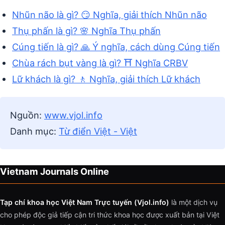
Nhũn não là gì? 😏 Nghĩa, giải thích Nhũn não
Thụ phấn là gì? 🌸 Nghĩa Thụ phấn
Cúng tiến là gì? 🙏 Ý nghĩa, cách dùng Cúng tiến
Chùa rách bụt vàng là gì? ⛩️ Nghĩa CRBV
Lữ khách là gì? 🚶 Nghĩa, giải thích Lữ khách
Nguồn:
www.vjol.info
Danh mục:
Từ điển Việt - Việt
Vietnam Journals Online
Tạp chí khoa học Việt Nam Trực tuyến (Vjol.info)
là một dịch vụ
cho phép độc giả tiếp cận tri thức khoa học được xuất bản tại Việt