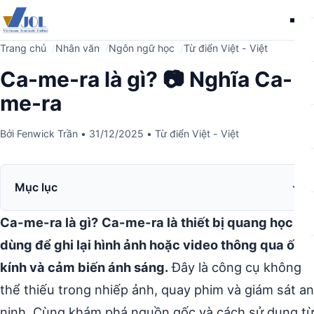
Me
Trang chủ
Nhân văn
Ngôn ngữ học
Từ điển Việt - Việt
Ca-me-ra là gì? 📷 Nghĩa Ca-
me-ra
Bởi
Fenwick Trần
•
31/12/2025
•
Từ điển Việt - Việt
Mục lục
Ca-me-ra là gì?
Ca-me-ra là thiết bị quang học
dùng để ghi lại hình ảnh hoặc video thông qua ống
kính và cảm biến ánh sáng.
Đây là công cụ không
thể thiếu trong nhiếp ảnh, quay phim và giám sát an
ninh. Cùng khám phá nguồn gốc và cách sử dụng từ