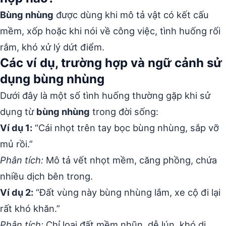
Bùng nhùng
được dùng khi mô tả vật có kết cấu
mềm, xốp hoặc khi nói về công việc, tình huống rối
rắm, khó xử lý dứt điểm.
Các ví dụ, trường hợp và ngữ cảnh sử
dụng bùng nhùng
Dưới đây là một số tình huống thường gặp khi sử
dụng từ
bùng nhùng
trong đời sống:
Ví dụ 1:
“Cái nhọt trên tay bọc bùng nhùng, sắp vỡ
mủ rồi.”
Phân tích:
Mô tả vết nhọt mềm, căng phồng, chứa
nhiều dịch bên trong.
Ví dụ 2:
“Đất vùng này bùng nhùng lắm, xe cộ đi lại
rất khó khăn.”
Phân tích:
Chỉ loại đất mềm nhũn, dễ lún, khó di