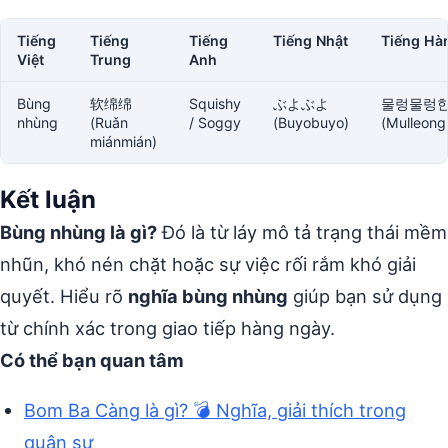
Tiếng
Tiếng
Tiếng
Tiếng Nhật
Tiếng Hà
Việt
Trung
Anh
Bùng
软绵绵
Squishy
ぶよぶよ
물렁물렁
nhùng
(Ruǎn
/ Soggy
(Buyobuyo)
(Mulleong
miánmián)
Kết luận
Bùng nhùng là gì?
Đó là từ láy mô tả trạng thái mềm
nhũn, khó nén chặt hoặc sự việc rối rắm khó giải
quyết. Hiểu rõ
nghĩa bùng nhùng
giúp bạn sử dụng
từ chính xác trong giao tiếp hàng ngày.
Có thể bạn quan tâm
Bom Ba Càng là gì? 💣 Nghĩa, giải thích trong
quân sự