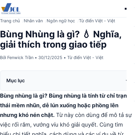
Me
Trang chủ
Nhân văn
Ngôn ngữ học
Từ điển Việt - Việt
Bùng Nhùng là gì? 💧 Nghĩa,
giải thích trong giao tiếp
Bởi
Fenwick Trần
•
30/12/2025
•
Từ điển Việt - Việt
Mục lục
Bùng nhùng là gì?
Bùng nhùng là tính từ chỉ trạng
thái mềm nhũn, dễ lún xuống hoặc phồng lên
nhưng khó nén chặt.
Từ này còn dùng để mô tả sự
việc rối rắm, vướng víu khó giải quyết. Cùng tìm
hiểu chi tiết nghĩa, cách dùng và các ví dụ về từ