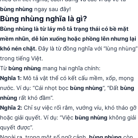
bùng nhùng
ngay sau đây!
Bùng nhùng nghĩa là gì?
Bùng nhùng là từ láy mô tả trạng thái có bề mặt
mềm nhũn, dễ lún xuống hoặc phồng lên nhưng lại
khó nén chặt.
Đây là từ đồng nghĩa với “lùng nhùng”
trong tiếng Việt.
Từ
bùng nhùng
mang hai nghĩa chính:
Nghĩa 1:
Mô tả vật thể có kết cấu mềm, xốp, mọng
nước. Ví dụ: “Cái nhọt bọc
bùng nhùng
“, “Đất
bùng
nhùng
rất khó đầm”.
Nghĩa 2:
Chỉ sự việc rối rắm, vướng víu, khó tháo gỡ
hoặc giải quyết. Ví dụ: “Việc
bùng nhùng
không giải
quyết được”.
Ngoài ra, trong một số ngữ cảnh,
bùng nhùng
còn