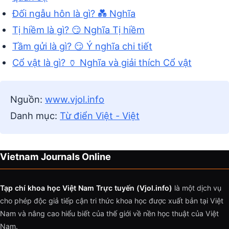
Đối ngẫu hôn là gì? 💑 Nghĩa
Tị hiềm là gì? 😏 Nghĩa Tị hiềm
Tầm gửi là gì? 😏 Ý nghĩa chi tiết
Cổ vật là gì? 🏺 Nghĩa và giải thích Cổ vật
Nguồn:
www.vjol.info
Danh mục:
Từ điển Việt - Việt
Vietnam Journals Online
Tạp chí khoa học Việt Nam Trực tuyến (Vjol.info)
là một dịch vụ
cho phép độc giả tiếp cận tri thức khoa học được xuất bản tại Việt
Nam và nâng cao hiểu biết của thế giới về nền học thuật của Việt
Nam.