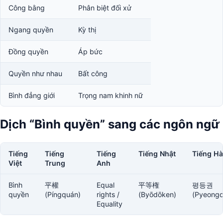
Công bằng
Phân biệt đối xử
Ngang quyền
Kỳ thị
Đồng quyền
Áp bức
Quyền như nhau
Bất công
Bình đẳng giới
Trọng nam khinh nữ
Dịch “Bình quyền” sang các ngôn ngữ
Tiếng
Tiếng
Tiếng
Tiếng Nhật
Tiếng H
Việt
Trung
Anh
Bình
平權
Equal
平等権
평등권
quyền
(Píngquán)
rights /
(Byōdōken)
(Pyeong
Equality