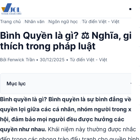
Me
Trang chủ
Nhân văn
Ngôn ngữ học
Từ điển Việt - Việt
Bình Quyền là gì? ⚖️ Nghĩa, giải
thích trong pháp luật
Bởi
Fenwick Trần
•
30/12/2025
•
Từ điển Việt - Việt
Mục lục
Bình quyền là gì?
Bình quyền là sự bình đẳng về
quyền lợi giữa các cá nhân, nhóm người trong xã
hội, đảm bảo mọi người đều được hưởng các
quyền như nhau.
Khái niệm này thường được nhắc
đến trong các phong trào đấu tranh cho quyền bình