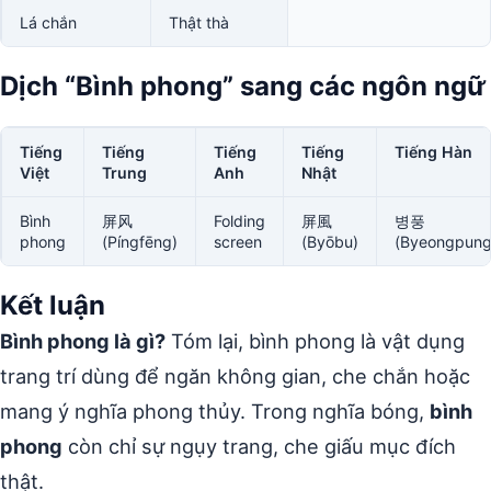
Lá chắn
Thật thà
Dịch “Bình phong” sang các ngôn ngữ
Tiếng
Tiếng
Tiếng
Tiếng
Tiếng Hàn
Việt
Trung
Anh
Nhật
Bình
屏风
Folding
屏風
병풍
phong
(Píngfēng)
screen
(Byōbu)
(Byeongpung
Kết luận
Bình phong là gì?
Tóm lại, bình phong là vật dụng
trang trí dùng để ngăn không gian, che chắn hoặc
mang ý nghĩa phong thủy. Trong nghĩa bóng,
bình
phong
còn chỉ sự ngụy trang, che giấu mục đích
thật.