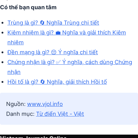
Có thể bạn quan tâm
Trùng là gì? 🔄 Nghĩa Trùng chi tiết
Kiêm nhiệm là gì? 💼 Nghĩa và giải thích Kiêm
nhiệm
Đền mạng là gì? 😔 Ý nghĩa chi tiết
Chứng nhận là gì? ✅ Ý nghĩa, cách dùng Chứng
nhận
Hồi tố là gì? 🔄 Nghĩa, giải thích Hồi tố
Nguồn:
www.vjol.info
Danh mục:
Từ điển Việt - Việt