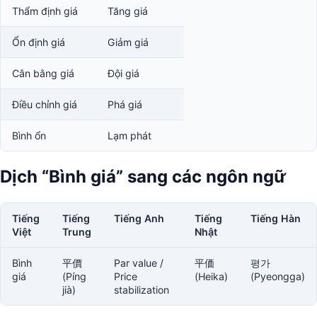
Thẩm định giá
Tăng giá
Ổn định giá
Giảm giá
Cân bằng giá
Đội giá
Điều chỉnh giá
Phá giá
Bình ổn
Lạm phát
Dịch “Bình giá” sang các ngôn ngữ
Tiếng
Tiếng
Tiếng Anh
Tiếng
Tiếng Hàn
Việt
Trung
Nhật
Bình
平價
Par value /
平価
평가
giá
(Píng
Price
(Heika)
(Pyeongga)
jià)
stabilization