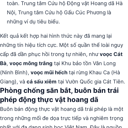
toàn. Trung tâm Cứu hộ Động vật Hoang dã Hà
Nội, Trung tâm Cứu hộ Gấu Cúc Phương là
những ví dụ tiêu biểu.
Kết quả kết hợp hai hình thức này đã mang lại
những tín hiệu tích cực. Một số quần thể loài nguy
cấp đã dần phục hồi trong tự nhiên, như
voọc Cát
Bà
,
voọc mông trắng
tại Khu bảo tồn Vân Long
(Ninh Bình),
voọc mũi hếch
tại rừng Khau Ca (Hà
Giang), và
cá sấu xiêm
tại Vườn Quốc gia Cát Tiên.
Phòng chống săn bắt, buôn bán trái
phép động thực vật hoang dã
Buôn bán động thực vật hoang dã trái phép là một
trong những mối đe dọa trực tiếp và nghiêm trọng
nhất với đa dạng sinh học Việt Nam. Đây là nguồn