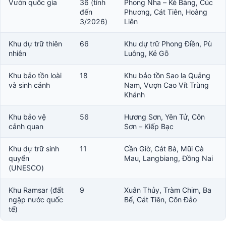
Vườn quốc gia
36 (tính
Phong Nha – Kẻ Bàng, Cúc
đến
Phương, Cát Tiên, Hoàng
3/2026)
Liên
Khu dự trữ thiên
66
Khu dự trữ Phong Điền, Pù
nhiên
Luông, Kẻ Gỗ
Khu bảo tồn loài
18
Khu bảo tồn Sao la Quảng
và sinh cảnh
Nam, Vượn Cao Vít Trùng
Khánh
Khu bảo vệ
56
Hương Sơn, Yên Tử, Côn
cảnh quan
Sơn – Kiếp Bạc
Khu dự trữ sinh
11
Cần Giờ, Cát Bà, Mũi Cà
quyển
Mau, Langbiang, Đồng Nai
(UNESCO)
Khu Ramsar (đất
9
Xuân Thủy, Tràm Chim, Ba
ngập nước quốc
Bể, Cát Tiên, Côn Đảo
tế)