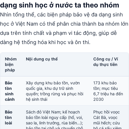
dạng sinh học ở nước ta theo nhóm
Nhìn tổng thể, các biện pháp bảo vệ đa dạng sinh
học ở Việt Nam có thể phân chia thành ba nhóm lớn
dựa trên tính chất và phạm vi tác động, giúp dễ
dàng hệ thống hóa khi học và ôn thi.
Nhóm
Nội dung cụ thể
Công cụ / Ví
biện
dụ thực tiễn
pháp
Bảo
Xây dựng khu bảo tồn, vườn
173 khu bảo
tồn
quốc gia, khu dự trữ sinh
tồn; mục tiêu
sinh
quyển; trồng rừng và phục hồi
6,7 triệu ha đến
cảnh
hệ sinh thái
2030
Bảo
Sách đỏ Việt Nam; kế hoạch
Phục hồi voọc
tồn
bảo tồn loài nguy cấp (hổ, voi,
Cát Bà, voọc
loài
sao la, linh trưởng, rùa biển…);
mũi hếch; cứu
bảo tồn tại chỗ và chuyển chỗ
hộ cá sấu xiêm