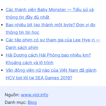
Các thành viên Baby Monster — Tiểu sử và
thông tin đầy đủ nhất
Bao nhiêu bit tạo thành một byte? Đơn vị đo
thông tin tin học
Các tập phim có sự tham gia của Lee Hye-ri —
Danh sách phim
Hải Dương cách Hải Phòng bao nhiêu km?
Khoảng cách và lộ trình
Vận động viên nữ nào của Việt Nam đã giành
HCV bơi lội tại SEA Games 2019?
Nguồn:
www.vjol.info
Danh mục:
Blog