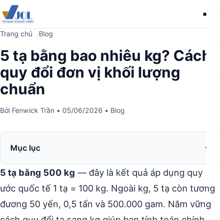
Me
Trang chủ
Blog
5 tạ bằng bao nhiêu kg? Cách
quy đổi đơn vị khối lượng
chuẩn
Bởi
Fenwick Trần
•
05/06/2026
•
Blog
Mục lục
5 tạ bằng 500 kg
— đây là kết quả áp dụng quy
ước quốc tế 1 tạ = 100 kg. Ngoài kg, 5 tạ còn tương
đương 50 yến, 0,5 tấn và 500.000 gam. Nắm vững
cách quy đổi tạ sang kg giúp bạn tính toán chính