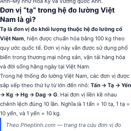
Anh–Mỹ như Hoa Kỳ và Vương quốc Anh.
Đơn vị “tạ” trong hệ đo lường Việt
Nam là gì?
Tạ là đơn vị đo khối lượng thuộc hệ đo lường cổ
Việt Nam
, hiện được chuẩn hóa bằng 100 kg theo
quy ước quốc tế. Đơn vị này vẫn được sử dụng phổ
biến trong thương mại nông sản, vận tải hàng hóa
và đời sống hằng ngày tại Việt Nam.
Trong hệ thống đo lường Việt Nam, các đơn vị được
sắp xếp theo thứ tự từ lớn đến nhỏ:
Tấn → Tạ → Yến
→ Kg → Hg → Dag → G
. Hai đơn vị liền kề nhau
chênh lệch đúng 10 lần. Nghĩa là 1 tấn = 10 tạ, 1 tạ =
10 yến, và 1 yến = 10 kg.
Theo Pheptinh.com — trang tra cứu đơn vị đo