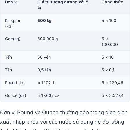
Đơn vị
Giá trị tương đương với 5
Công thức
tạ
Kilôgam
500 kg
5 × 100
(kg)
Gam (g)
500.000 g
5 ×
100.000
Yến
50 yến
5 × 10
Tấn
0,5 tấn
5 × 0,1
Pound (lb)
≈ 1.102 lb
5 × 220,46
Ounce (oz)
≈ 17.637 oz
5 × 3.527,4
Đơn vị Pound và Ounce thường gặp trong giao dịch
xuất nhập khẩu với các nước sử dụng hệ đo lường