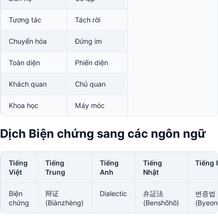
Tương tác
Tách rời
Chuyển hóa
Đứng im
Toàn diện
Phiến diện
Khách quan
Chủ quan
Khoa học
Máy móc
Dịch Biện chứng sang các ngôn ngữ
Tiếng
Tiếng
Tiếng
Tiếng
Tiếng
Việt
Trung
Anh
Nhật
Biện
辩证
Dialectic
弁証法
변증법
chứng
(Biànzhèng)
(Benshōhō)
(Byeon