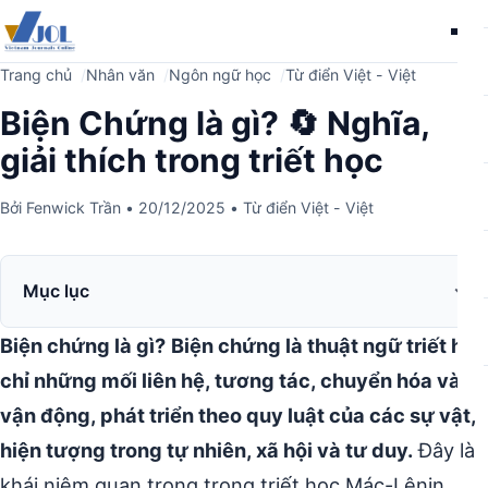
Me
Trang chủ
Nhân văn
Ngôn ngữ học
Từ điển Việt - Việt
Biện Chứng là gì? 🔄 Nghĩa,
giải thích trong triết học
Bởi
Fenwick Trần
•
20/12/2025
•
Từ điển Việt - Việt
Mục lục
Biện chứng là gì?
Biện chứng là thuật ngữ triết học
chỉ những mối liên hệ, tương tác, chuyển hóa và
vận động, phát triển theo quy luật của các sự vật,
hiện tượng trong tự nhiên, xã hội và tư duy.
Đây là
khái niệm quan trọng trong triết học Mác-Lênin.