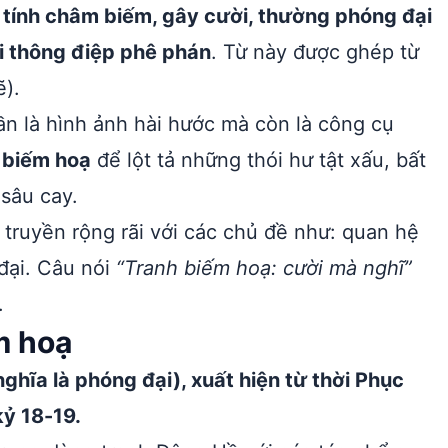
g tính châm biếm, gây cười, thường phóng đại
i thông điệp phê phán
. Từ này được ghép từ
ẽ).
n là hình ảnh hài hước mà còn là công cụ
g
biếm hoạ
để lột tả những thói hư tật xấu, bất
sâu cay.
 truyền rộng rãi với các chủ đề như: quan hệ
 đại. Câu nói
“Tranh biếm hoạ: cười mà nghĩ”
.
m hoạ
ghĩa là phóng đại), xuất hiện từ thời Phục
kỷ 18-19.