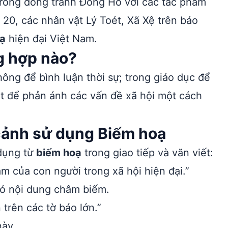
 trong dòng tranh Đông Hồ với các tác phẩm
20, các nhân vật Lý Toét, Xã Xệ trên báo
ạ
hiện đại Việt Nam.
g hợp nào?
ông để bình luận thời sự; trong giáo dục để
ật để phản ánh các vấn đề xã hội một cách
 cảnh sử dụng Biếm hoạ
 dụng từ
biếm hoạ
trong giao tiếp và văn viết:
m của con người trong xã hội hiện đại.”
ó nội dung châm biếm.
trên các tờ báo lớn.”
này.