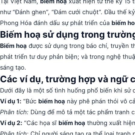
Tại Việt Nam,
biếm hoạ
xuất hiện từ thế kỷ 15
như “Đánh ghen”, “Đám cưới chuột”. Đầu thế kỷ 
Phong Hóa đánh dấu sự phát triển của
biếm ho
Biếm hoạ sử dụng trong trườn
Biếm hoạ
được sử dụng trong báo chí, truyền th
phát triển tư duy phản biện; và trong nghệ thu
sáng tạo.
Các ví dụ, trường hợp và ngữ
Dưới đây là một số tình huống phổ biến khi sử
Ví dụ 1:
“Bức
biếm hoạ
này phê phán thói vô cả
Phân tích:
Dùng để mô tả một tác phẩm tranh c
Ví dụ 2:
“Các họa sĩ
biếm hoạ
thường xuất hiện 
Phân tích:
Chỉ người sáng tạo ra thể loại tranh 