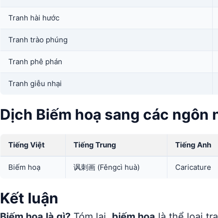
Tranh hài hước
Tranh trào phúng
Tranh phê phán
Tranh giễu nhại
Dịch Biếm hoạ sang các ngôn 
Tiếng Việt
Tiếng Trung
Tiếng Anh
Biếm hoạ
讽刺画 (Fěngcì huà)
Caricature
Kết luận
Biếm hoạ là gì?
Tóm lại,
biếm hoạ
là thể loại t