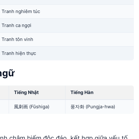
Tranh nghiêm túc
Tranh ca ngợi
Tranh tôn vinh
Tranh hiện thực
ngữ
Tiếng Nhật
Tiếng Hàn
風刺画 (Fūshiga)
풍자화 (Pungja-hwa)
ranh châm biếm độc đáo, kết hợp giữa yếu tố