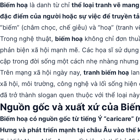
Biếm hoạ
là danh từ chỉ
thể loại tranh vẽ man
đặc điểm của người hoặc sự việc để truyền tả
“biếm” (châm chọc, chế giễu) và “hoạ” (tranh v
Trong nghệ thuật,
biếm hoạ
không chỉ đơn thuầ
phản biện xã hội mạnh mẽ. Các họa sĩ sử dụn
cập trong đời sống một cách nhẹ nhàng nhưng 
Trên mạng xã hội ngày nay,
tranh biếm hoạ
lan
xã hội, môi trường, công nghệ và lối sống hiện
đã trở thành slogan quen thuộc với thể loại này
Nguồn gốc và xuất xứ của Biế
Biếm hoạ có nguồn gốc từ tiếng Ý “caricare” (n
Hưng và phát triển mạnh tại châu Âu vào thế 