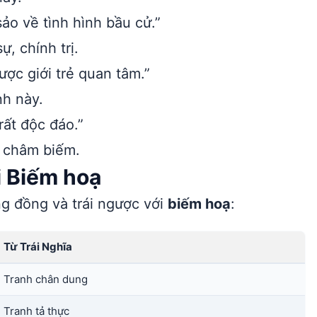
sảo về tình hình bầu cử.”
, chính trị.
ợc giới trẻ quan tâm.”
nh này.
ất độc đáo.”
 châm biếm.
i Biếm hoạ
ng đồng và trái ngược với
biếm hoạ
:
Từ Trái Nghĩa
Tranh chân dung
Tranh tả thực