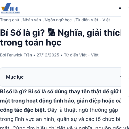
Me
Trang chủ
Nhân văn
Ngôn ngữ học
Từ điển Việt - Việt
Bí Số là gì? 🔢 Nghĩa, giải thích
trong toán học
Bởi
Fenwick Trần
•
27/12/2025
•
Từ điển Việt - Việt
Mục lục
Bí số là gì?
Bí số là số dùng thay tên thật để giữ bí
mật trong hoạt động tình báo, gián điệp hoặc các
công tác đặc biệt.
Đây là thuật ngữ thường gặp
trong lĩnh vực an ninh, quân sự và các tổ chức bí
mật. Cùng tìm hiểu chi tiết về ý nghĩa, nguồn gốc và