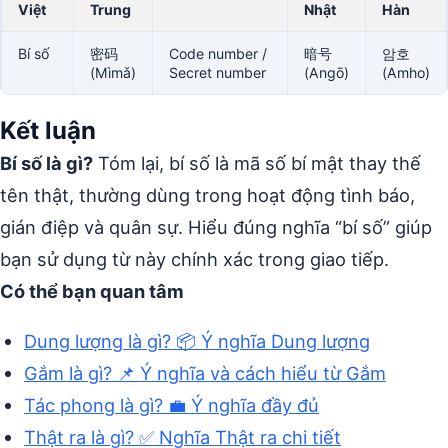
Việt
Trung
Nhật
Hàn
Bí số
密码
Code number /
暗号
암호
(Mìmǎ)
Secret number
(Angō)
(Amho)
Kết luận
Bí số là gì?
Tóm lại, bí số là mã số bí mật thay thế
tên thật, thường dùng trong hoạt động tình báo,
gián điệp và quân sự. Hiểu đúng nghĩa “bí số” giúp
bạn sử dụng từ này chính xác trong giao tiếp.
Có thể bạn quan tâm
Dung lượng là gì? 📦 Ý nghĩa Dung lượng
Gắm là gì? 📌 Ý nghĩa và cách hiểu từ Gắm
Tác phong là gì? 💼 Ý nghĩa đầy đủ
Thật ra là gì? ✅ Nghĩa Thật ra chi tiết