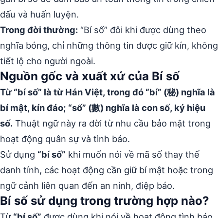
đấu và huấn luyện.
Trong đời thường:
“Bí số” đôi khi được dùng theo
nghĩa bóng, chỉ những thông tin được giữ kín, không
tiết lộ cho người ngoài.
Nguồn gốc và xuất xứ của Bí số
Từ “bí số” là từ Hán Việt, trong đó “bí” (秘) nghĩa là
bí mật, kín đáo; “số” (數) nghĩa là con số, ký hiệu
số.
Thuật ngữ này ra đời từ nhu cầu bảo mật trong
hoạt động quân sự và tình báo.
Sử dụng
“bí số”
khi muốn nói về mã số thay thế
danh tính, các hoạt động cần giữ bí mật hoặc trong
ngữ cảnh liên quan đến an ninh, điệp báo.
Bí số sử dụng trong trường hợp nào?
Từ
“bí số”
được dùng khi nói về hoạt động tình báo,