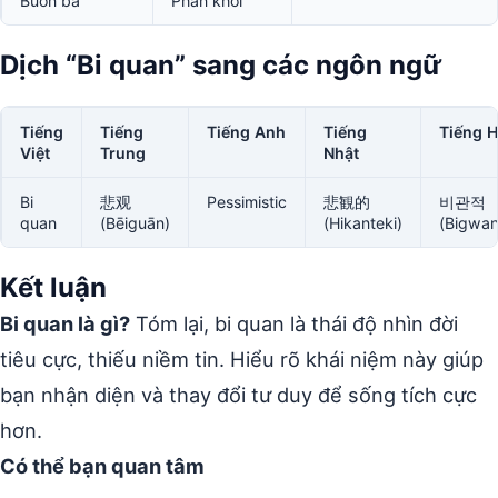
Buồn bã
Phấn khởi
Dịch “Bi quan” sang các ngôn ngữ
Tiếng
Tiếng
Tiếng Anh
Tiếng
Tiếng 
Việt
Trung
Nhật
Bi
悲观
Pessimistic
悲観的
비관적
quan
(Bēiguān)
(Hikanteki)
(Bigwan
Kết luận
Bi quan là gì?
Tóm lại, bi quan là thái độ nhìn đời
tiêu cực, thiếu niềm tin. Hiểu rõ khái niệm này giúp
bạn nhận diện và thay đổi tư duy để sống tích cực
hơn.
Có thể bạn quan tâm