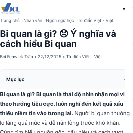
Me
Trang chủ
Nhân văn
Ngôn ngữ học
Từ điển Việt - Việt
Bi quan là gì? 😞 Ý nghĩa và
cách hiểu Bi quan
Bởi
Fenwick Trần
•
22/12/2025
•
Từ điển Việt - Việt
Mục lục
Bi quan là gì?
Bi quan là thái độ nhìn nhận mọi việc
theo hướng tiêu cực, luôn nghĩ đến kết quả xấu và
thiếu niềm tin vào tương lai.
Người bi quan thường
lo lắng quá mức và dễ nản lòng trước khó khăn.
Cùng tìm hiểu nguồn gốc, dấu hiệu và cách vượt