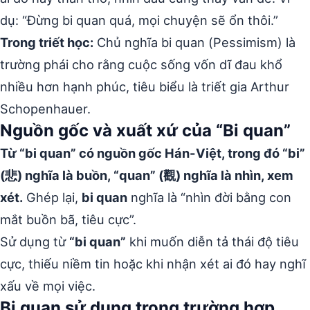
dụ: “Đừng bi quan quá, mọi chuyện sẽ ổn thôi.”
Trong triết học:
Chủ nghĩa bi quan (Pessimism) là
trường phái cho rằng cuộc sống vốn dĩ đau khổ
nhiều hơn hạnh phúc, tiêu biểu là triết gia Arthur
Schopenhauer.
Nguồn gốc và xuất xứ của “Bi quan”
Từ “bi quan” có nguồn gốc Hán-Việt, trong đó “bi”
(悲) nghĩa là buồn, “quan” (觀) nghĩa là nhìn, xem
xét.
Ghép lại,
bi quan
nghĩa là “nhìn đời bằng con
mắt buồn bã, tiêu cực”.
Sử dụng từ
“bi quan”
khi muốn diễn tả thái độ tiêu
cực, thiếu niềm tin hoặc khi nhận xét ai đó hay nghĩ
xấu về mọi việc.
Bi quan sử dụng trong trường hợp