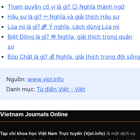
Tham quyền cố vị là gì? 😏 Nghĩa thành ngữ
Hậu sự là gì? ⚰️ Nghĩa và giải thích Hậu sự
Lúa mì là gì? 🌾 Ý nghĩa, cách dùng Lúa mì
Biệt Động là gì? 🪖 Nghĩa, giải thích trong quân
sự
Bóp Chắt là gì? 💰 Nghĩa, giải thích trong đời sống
Nguồn:
www.vjol.info
Danh mục:
Từ điển Việt - Việt
Vietnam Journals Online
Tạp chí khoa học Việt Nam Trực tuyến (Vjol.info)
là một dịch vụ