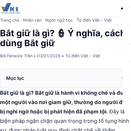
Me
Trang chủ
Nhân văn
Ngôn ngữ học
Từ điển Việt - Việt
Bắt giữ là gì? 👮 Ý nghĩa, cách
dùng Bắt giữ
Bởi
Fenwick Trần
•
03/01/2026
•
Từ điển Việt - Việt
Mục lục
Bắt giữ là gì?
Bắt giữ là hành vi khống chế và đưa
một người vào nơi giam giữ, thường do người đó
bị nghi ngờ hoặc bị phát hiện đã phạm tội.
Đây là
biện pháp ngăn chặn quan trọng trong tố tụng hình
sự, được pháp luật quy định chặt chẽ về thẩm