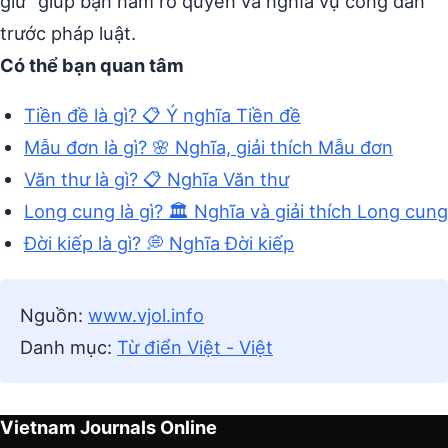
giữ” giúp bạn nắm rõ quyền và nghĩa vụ công dân
trước pháp luật.
Có thể bạn quan tâm
Tiền đề là gì? 📋 Ý nghĩa Tiền đề
Mẫu đơn là gì? 🌸 Nghĩa, giải thích Mẫu đơn
Văn thư là gì? 📋 Nghĩa Văn thư
Long cung là gì? 🏛️ Nghĩa và giải thích Long cung
Đời kiếp là gì? 💭 Nghĩa Đời kiếp
Nguồn:
www.vjol.info
Danh mục:
Từ điển Việt - Việt
Vietnam Journals Online