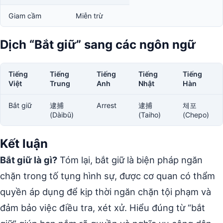
Giam cầm
Miễn trừ
Dịch “Bắt giữ” sang các ngôn ngữ
Tiếng
Tiếng
Tiếng
Tiếng
Tiếng
Việt
Trung
Anh
Nhật
Hàn
Bắt giữ
逮捕
Arrest
逮捕
체포
(Dàibǔ)
(Taiho)
(Chepo)
Kết luận
Bắt giữ là gì?
Tóm lại, bắt giữ là biện pháp ngăn
chặn trong tố tụng hình sự, được cơ quan có thẩm
quyền áp dụng để kịp thời ngăn chặn tội phạm và
đảm bảo việc điều tra, xét xử. Hiểu đúng từ “bắt