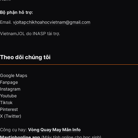
Bộ phận hỗ trợ:
Email.
vjoltapchikhoahocvietnam@gmail.com
VietnamJOL do INASP tài trợ.
Theo dõi chúng tôi
Google Maps
Fanpage
Instagram
Youtube
Tiktok
Pinterest
X (Twitter)
Công cụ hay:
Vòng Quay May Mắn Info
Maytinhonline.app
(Máy tính online cho học sinh)