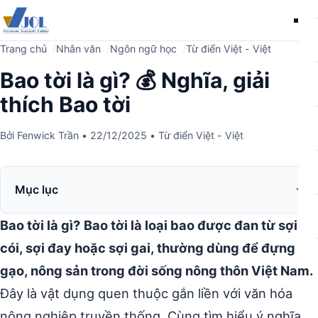
Me
Trang chủ
Nhân văn
Ngôn ngữ học
Từ điển Việt - Việt
Bao tời là gì? 💰 Nghĩa, giải
thích Bao tời
Bởi
Fenwick Trần
•
22/12/2025
•
Từ điển Việt - Việt
Mục lục
Bao tời là gì?
Bao tời là loại bao được đan từ sợi
cói, sợi đay hoặc sợi gai, thường dùng để đựng lúa
gạo, nông sản trong đời sống nông thôn Việt Nam.
Đây là vật dụng quen thuộc gắn liền với văn hóa
nông nghiệp truyền thống. Cùng tìm hiểu ý nghĩa,