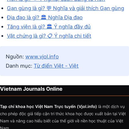
Gạn gùng là gì? 💬 Nghĩa và giải thích Gạn gùng
Địa đạo là gì? 🏛️ Nghĩa Địa đạo
Tăng viện là gì? 🏛️ Ý nghĩa đầy đủ
Vật chứng là gì? 📋 Ý nghĩa chi tiết
Nguồn:
www.vjol.info
Danh mục:
Từ điển Việt - Việt
Vietnam Journals Online
Tạp chí khoa học Việt Nam Trực tuyến (Vjol.info)
là một dịch vụ
cho phép độc giả tiếp cận tri thức khoa học được xuất bản tại Việt
Nam và nâng cao hiểu biết của thế giới về nền học thuật của Việt
Nam.