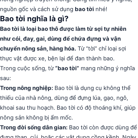
nguồn gốc và cách sử dụng
bao tời
nhé!
Bao tời nghĩa là gì?
Bao tời là loại bao thô được làm từ sợi tự nhiên
như cói, đay, gai, dùng để chứa đựng và vận
chuyển nông sản, hàng hóa.
Từ “tời” chỉ loại sợi
thực vật được xe, bện lại để đan thành bao.
Trong cuộc sống, từ
“bao tời”
mang những ý nghĩa
sau:
Trong nông nghiệp:
Bao tời là dụng cụ không thể
thiếu của nhà nông, dùng để đựng lúa, gạo, ngô,
khoai sau thu hoạch. Bao tời có độ thoáng khí, giúp
nông sản không bị ẩm mốc.
Trong đời sống dân gian:
Bao tời còn được dùng để
đựng than, củi, hoặc các vật dụng cồng kềnh. Ngày