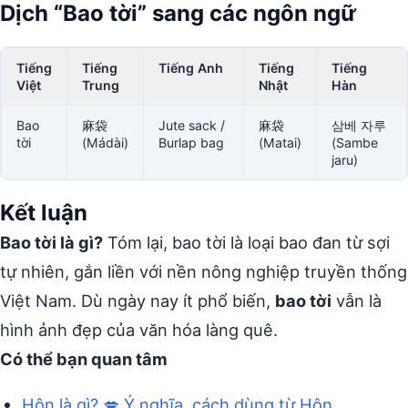
Dịch “Bao tời” sang các ngôn ngữ
Tiếng
Tiếng
Tiếng Anh
Tiếng
Tiếng
Việt
Trung
Nhật
Hàn
Bao
麻袋
Jute sack /
麻袋
삼베 자루
tời
(Mádài)
Burlap bag
(Matai)
(Sambe
jaru)
Kết luận
Bao tời là gì?
Tóm lại, bao tời là loại bao đan từ sợi
tự nhiên, gắn liền với nền nông nghiệp truyền thống
Việt Nam. Dù ngày nay ít phổ biến,
bao tời
vẫn là
hình ảnh đẹp của văn hóa làng quê.
Có thể bạn quan tâm
Hôn là gì? 💋 Ý nghĩa, cách dùng từ Hôn