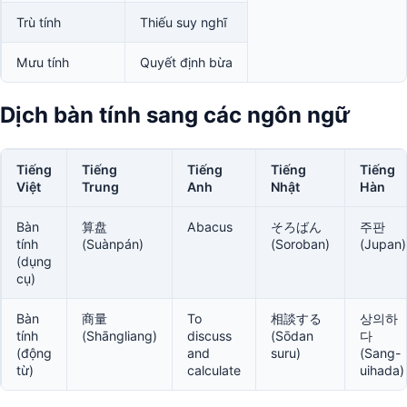
Trù tính
Thiếu suy nghĩ
Mưu tính
Quyết định bừa
Dịch bàn tính sang các ngôn ngữ
Tiếng
Tiếng
Tiếng
Tiếng
Tiếng
Việt
Trung
Anh
Nhật
Hàn
Bàn
算盘
Abacus
そろばん
주판
tính
(Suànpán)
(Soroban)
(Jupan)
(dụng
cụ)
Bàn
商量
To
相談する
상의하
tính
(Shāngliang)
discuss
(Sōdan
다
(động
and
suru)
(Sang-
từ)
calculate
uihada)