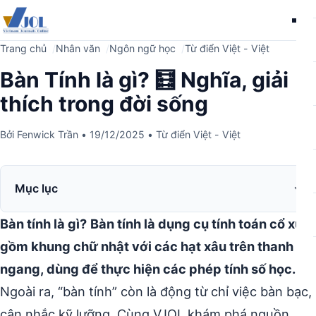
Me
Trang chủ
Nhân văn
Ngôn ngữ học
Từ điển Việt - Việt
Bàn Tính là gì? 🧮 Nghĩa, giải
thích trong đời sống
Bởi
Fenwick Trần
•
19/12/2025
•
Từ điển Việt - Việt
Mục lục
Bàn tính là gì?
Bàn tính là dụng cụ tính toán cổ xưa
gồm khung chữ nhật với các hạt xâu trên thanh
ngang, dùng để thực hiện các phép tính số học.
Ngoài ra, “bàn tính” còn là động từ chỉ việc bàn bạc,
cân nhắc kỹ lưỡng. Cùng VJOL khám phá nguồn