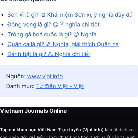
Sơn xì là gì? 🎨 Khái niệm Sơn xì, ý nghĩa đầy đủ
Đồng vọng là gì? 😏 Ý nghĩa chi tiết
Trông gà hoá cuốc là gì? 😏 Nghĩa
Quân ca là gì? 🎵 Nghĩa, giải thích Quân ca
Đánh bật là gì? 💪 Nghĩa chi tiết
Nguồn:
www.vjol.info
Danh mục:
Từ điển Việt - Việt
Vietnam Journals Online
Tạp chí khoa học Việt Nam Trực tuyến (Vjol.info)
là một dịch vụ
cho phép độc giả tiếp cận tri thức khoa học được xuất bản tại Việt