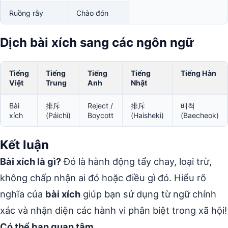
Ruồng rẫy
Chào đón
Dịch bài xích sang các ngôn ngữ
Tiếng
Tiếng
Tiếng
Tiếng
Tiếng Hàn
Việt
Trung
Anh
Nhật
Bài
排斥
Reject /
排斥
배척
xích
(Páichì)
Boycott
(Haisheki)
(Baecheok)
Kết luận
Bài xích là gì?
Đó là hành động tẩy chay, loại trừ,
không chấp nhận ai đó hoặc điều gì đó. Hiểu rõ
nghĩa của
bài xích
giúp bạn sử dụng từ ngữ chính
xác và nhận diện các hành vi phân biệt trong xã hội!
Có thể bạn quan tâm