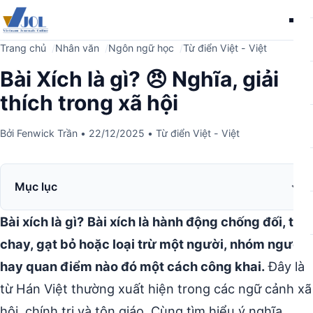
Me
Trang chủ
Nhân văn
Ngôn ngữ học
Từ điển Việt - Việt
Bài Xích là gì? 😠 Nghĩa, giải
thích trong xã hội
Bởi
Fenwick Trần
•
22/12/2025
•
Từ điển Việt - Việt
Mục lục
Bài xích là gì?
Bài xích là hành động chống đối, tẩy
chay, gạt bỏ hoặc loại trừ một người, nhóm người
hay quan điểm nào đó một cách công khai.
Đây là
từ Hán Việt thường xuất hiện trong các ngữ cảnh xã
hội, chính trị và tôn giáo. Cùng tìm hiểu ý nghĩa,